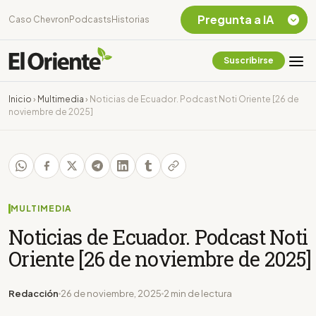
Pregunta a IA
Caso Chevron
Podcasts
Historias
Suscribirse
Quiero Información
sobre el Caso
Inicio
›
Multimedia
›
Noticias de Ecuador. Podcast Noti Oriente [26 de
Chevron Ecuador
noviembre de 2025]
Listar destinos
turísticos de la
Amazonia Ecuatoriana
¿En que consiste la
tasa minera que rige en
Ecuador?
MULTIMEDIA
Noticias de Ecuador. Podcast Noti
Oriente [26 de noviembre de 2025]
Redacción
26 de noviembre, 2025
2 min de lectura