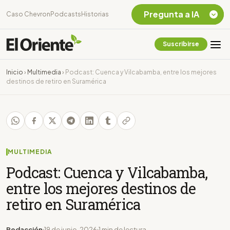
Pregunta a IA
Caso Chevron
Podcasts
Historias
Suscribirse
Quiero Información
sobre el Caso
Inicio
›
Multimedia
›
Podcast: Cuenca y Vilcabamba, entre los mejores
Chevron Ecuador
destinos de retiro en Suramérica
Listar destinos
turísticos de la
Amazonia Ecuatoriana
¿En que consiste la
tasa minera que rige en
Ecuador?
MULTIMEDIA
Podcast: Cuenca y Vilcabamba,
entre los mejores destinos de
retiro en Suramérica
Redacción
19 de junio, 2026
1 min de lectura