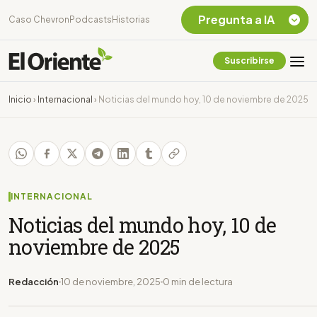
Pregunta a IA
Caso Chevron
Podcasts
Historias
Suscribirse
Quiero Información
sobre el Caso
Inicio
›
Internacional
›
Noticias del mundo hoy, 10 de noviembre de 2025
Chevron Ecuador
Listar destinos
turísticos de la
Amazonia Ecuatoriana
¿En que consiste la
tasa minera que rige en
INTERNACIONAL
Ecuador?
Noticias del mundo hoy, 10 de
noviembre de 2025
Redacción
10 de noviembre, 2025
0 min de lectura