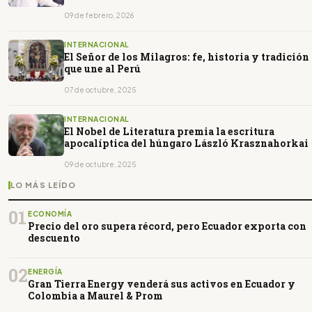
09 de febrero, 2026
INTERNACIONAL
El Señor de los Milagros: fe, historia y tradición
que une al Perú
07 de octubre, 2025
INTERNACIONAL
El Nobel de Literatura premia la escritura
apocalíptica del húngaro László Krasznahorkai
09 de octubre, 2025
LO MÁS LEÍDO
01
ECONOMÍA
Precio del oro supera récord, pero Ecuador exporta con
descuento
02
ENERGÍA
Gran Tierra Energy venderá sus activos en Ecuador y
Colombia a Maurel & Prom