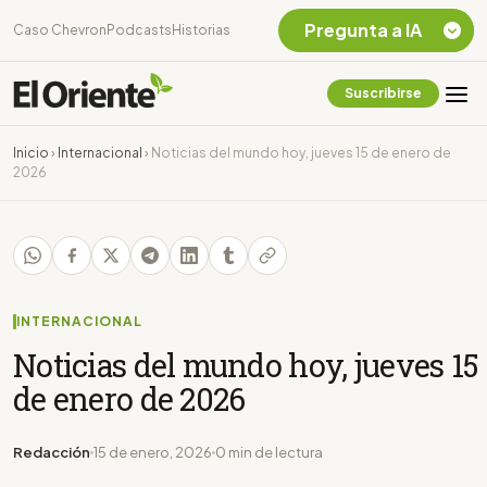
Pregunta a IA
Caso Chevron
Podcasts
Historias
Suscribirse
Quiero Información
sobre el Caso
Inicio
›
Internacional
›
Noticias del mundo hoy, jueves 15 de enero de
Chevron Ecuador
2026
Listar destinos
turísticos de la
Amazonia Ecuatoriana
¿En que consiste la
tasa minera que rige en
Ecuador?
INTERNACIONAL
Noticias del mundo hoy, jueves 15
de enero de 2026
Redacción
15 de enero, 2026
0 min de lectura