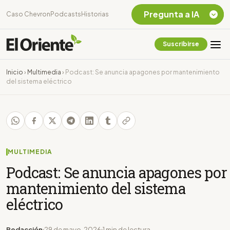
Pregunta a IA
Caso Chevron
Podcasts
Historias
Suscribirse
Quiero Información
sobre el Caso
Inicio
›
Multimedia
›
Podcast: Se anuncia apagones por mantenimiento
Chevron Ecuador
del sistema eléctrico
Listar destinos
turísticos de la
Amazonia Ecuatoriana
¿En que consiste la
tasa minera que rige en
Ecuador?
MULTIMEDIA
Podcast: Se anuncia apagones por
mantenimiento del sistema
eléctrico
Redacción
29 de mayo, 2026
1 min de lectura