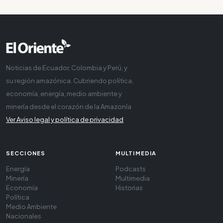
Noticias de Ecuador, Colombia y Perú, y
su región amazónica. Cubriendo política,
economía, energía, medio ambiente y
minería desde el corazón de la Amazonía
Ver Aviso legal y política de privacidad
SECCIONES
MULTIMEDIA
Energía
Podcasts
Minería
Multimedia
Economía
Historias
Política
Medio Ambiente
Nacionales