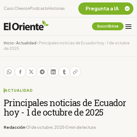
Pregunta a IA
Caso Chevron
Podcasts
Historias
Suscribirse
Quiero Información
sobre el Caso
Inicio
›
Actualidad
›
Principales noticias de Ecuador hoy - 1 de octubre
Chevron Ecuador
de 2025
Listar destinos
turísticos de la
Amazonia Ecuatoriana
¿En que consiste la
tasa minera que rige en
Ecuador?
ACTUALIDAD
Principales noticias de Ecuador
hoy - 1 de octubre de 2025
Redacción
01 de octubre, 2025
0 min de lectura