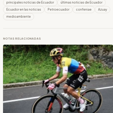
principales noticias de Ecuador
últimas noticias de Ecuador
Ecuador en las noticias
Petroecuador
confeniae
Azuay
medioambiente
NOTAS RELACIONADAS