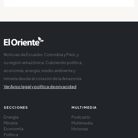
Noticias de Ecuador, Colombia y Perú, y
su región amazónica. Cubriendo política,
economía, energía, medio ambiente y
minería desde el corazón de la Amazonía
Ver Aviso legal y política de privacidad
SECCIONES
MULTIMEDIA
Energía
Podcasts
Minería
Multimedia
Economía
Historias
Política