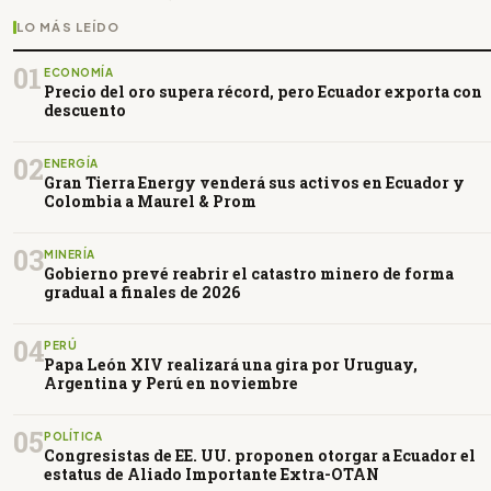
LO MÁS LEÍDO
01
ECONOMÍA
Precio del oro supera récord, pero Ecuador exporta con
descuento
02
ENERGÍA
Gran Tierra Energy venderá sus activos en Ecuador y
Colombia a Maurel & Prom
03
MINERÍA
Gobierno prevé reabrir el catastro minero de forma
gradual a finales de 2026
04
PERÚ
Papa León XIV realizará una gira por Uruguay,
Argentina y Perú en noviembre
05
POLÍTICA
Congresistas de EE. UU. proponen otorgar a Ecuador el
estatus de Aliado Importante Extra-OTAN