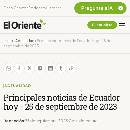
Pregunta a IA
Caso Chevron
Podcasts
Historias
Suscribirse
Quiero Información
sobre el Caso
Inicio
›
Actualidad
›
Principales noticias de Ecuador hoy - 25 de
Chevron Ecuador
septiembre de 2023
Listar destinos
turísticos de la
Amazonia Ecuatoriana
¿En que consiste la
tasa minera que rige en
Ecuador?
ACTUALIDAD
Principales noticias de Ecuador
hoy - 25 de septiembre de 2023
Redacción
25 de septiembre, 2023
0 min de lectura