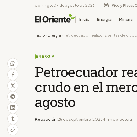
domingo, 09 de agosto de 2026
Pico y Placa, 
Inicio
Energía
Minería
Inicio
›
Energía
›
Petroecuador realizó 12 ventas de crud
ENERGÍA
Petroecuador rea
crudo en el mer
agosto
Redacción
25 de septiembre, 2023
1 min de lectura