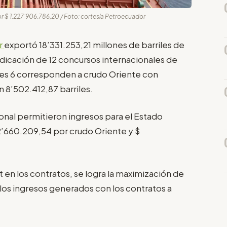
r $ 1.227’906.786,20 / Foto: cortesía Petroecuador
r
exportó 18’331.253,21 millones de barriles de
udicación de 12 concursos internacionales de
ales 6 corresponden a crudo Oriente con
n 8’502.412,87 barriles.
onal permitieron ingresos para el Estado
2’660.209,54 por crudo Oriente y $
 en los contratos, se logra la maximización de
los ingresos generados con los contratos a