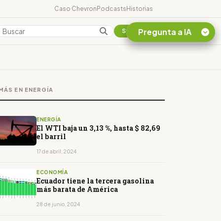
Caso Chevron
Podcasts
Historias
Pregunta a IA
Colombia
Suscribirse
Quiero Información
sobre el Caso
MÁS EN ENERGÍA
Chevron Ecuador
Listar destinos
turísticos de la
ENERGÍA
Amazonia Ecuatoriana
El WTI baja un 3,13 %, hasta $ 82,69
el barril
¿En que consiste la
tasa minera que rige en
17 de abril, 2024
Ecuador?
ECONOMÍA
Ecuador tiene la tercera gasolina
más barata de América
28 de junio, 2024