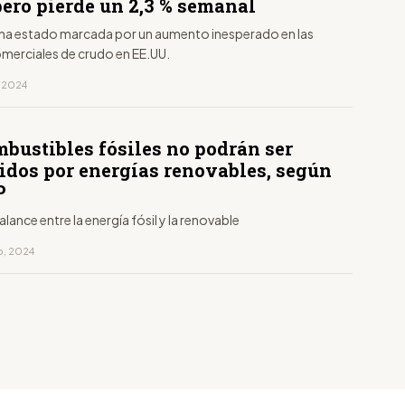
pero pierde un 2,3 % semanal
ha estado marcada por un aumento inesperado en las
omerciales de crudo en EE.UU.
, 2024
mbustibles fósiles no podrán ser
uidos por energías renovables, según
P
alance entre la energía fósil y la renovable
ro, 2024