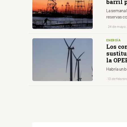
barril 
La semana 
reservas c
· 24 de mayo
ENERGÍA
Los co
sustit
la OPE
Habría un b
· 13 de febre