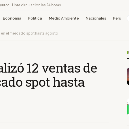
Quito:
Libre circulacion las 24 horas
Economía
Política
Medio Ambiente
Nacionales
Perú
o en el mercado spot hasta agosto
lizó 12 ventas de
cado spot hasta