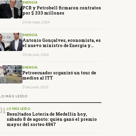
ENERGÍA
PCR y Petrobell firmaron contratos
por $ 333 millones
20 de mayo, 2024
ENERGÍA
Antonio Gonçalves, economista, es
el nuevo ministro de Energía y
Minas
03 de julio, 2024
ENERGÍA
Petroecuador organizó un tour de
medios al ITT
21 de junio, 2023
LO MÁS LEÍDO
01
LO MÁS LEÍDO
Resultados Lotería de Medellín hoy,
sábado 8 de agosto: quién ganó el premio
mayor del sorteo 4847