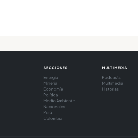
SECCIONES
MULTIMEDIA
Energía
Podcasts
Minería
Multimedia
Economía
Historias
Política
Medio Ambiente
Nacionales
Perú
Colombia