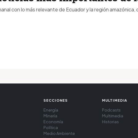
anal con lo más relevante de Ecuador y la región amazónica, d
SECCIONES
MULTIMEDIA
Energía
Podcasts
Minería
Multimedia
Economía
Historias
Política
Medio Ambiente