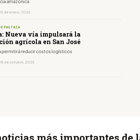
incia amazónica
26 de enero, 2026
DE PASTAZA
a: Nueva vía impulsará la
ción agrícola en San José
a permitirá reducir costos logísticos
28 de octubre, 2025
noticias más importantes de