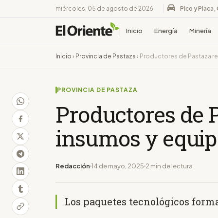
miércoles, 05 de agosto de 2026
Pico y Placa,
Inicio
Energía
Minería
Inicio
›
Provincia de Pastaza
›
Productores de Pastaza re
PROVINCIA DE PASTAZA
Productores de P
insumos y equip
Redacción
14 de mayo, 2025
2 min de lectura
Los paquetes tecnológicos form