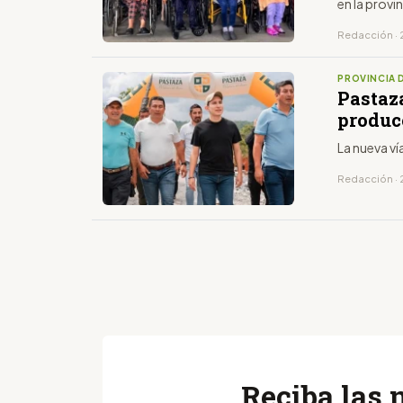
en la prov
Redacción · 
PROVINCIA 
Pastaz
produc
La nueva ví
Redacción · 
Reciba las 