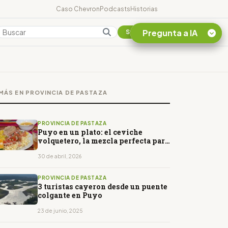
Caso Chevron
Podcasts
Historias
Pregunta a IA
Colombia
Suscribirse
Quiero Información
sobre el Caso
MÁS EN PROVINCIA DE PASTAZA
Chevron Ecuador
Listar destinos
turísticos de la
PROVINCIA DE PASTAZA
Amazonia Ecuatoriana
Puyo en un plato: el ceviche
volquetero, la mezcla perfecta para
¿En que consiste la
este feriado
tasa minera que rige en
30 de abril, 2026
Ecuador?
PROVINCIA DE PASTAZA
3 turistas cayeron desde un puente
colgante en Puyo
23 de junio, 2025