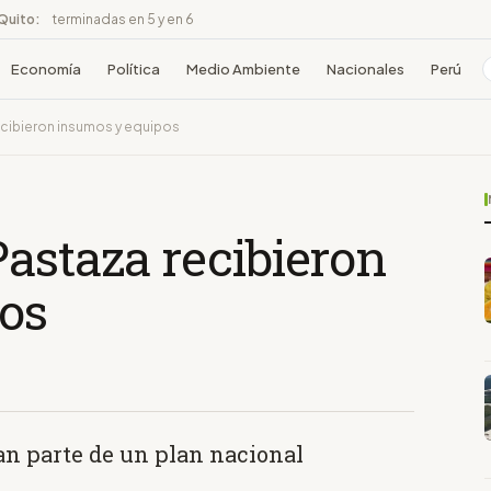
 Quito:
terminadas en 5 y en 6
Economía
Política
Medio Ambiente
Nacionales
Perú
cibieron insumos y equipos
astaza recibieron
os
an parte de un plan nacional