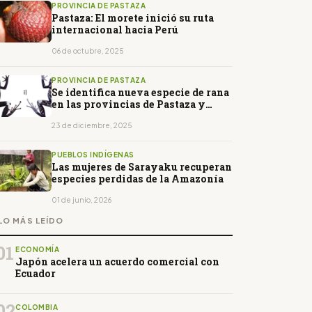
PROVINCIA DE PASTAZA
Pastaza: El morete inició su ruta
internacional hacia Perú
06 de octubre, 2025
PROVINCIA DE PASTAZA
Se identifica nueva especie de rana
en las provincias de Pastaza y
Napo
23 de diciembre, 2025
PUEBLOS INDÍGENAS
Las mujeres de Sarayaku recuperan
especies perdidas de la Amazonía
01 de junio, 2026
LO MÁS LEÍDO
01
ECONOMÍA
Japón acelera un acuerdo comercial con
Ecuador
02
COLOMBIA