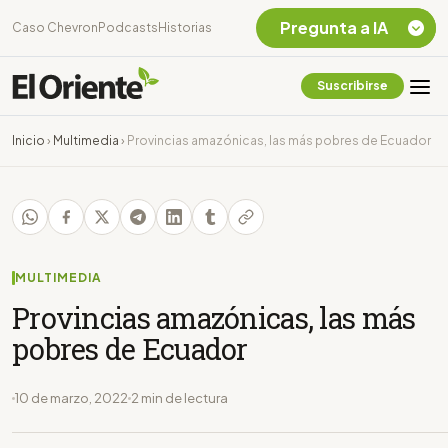
Pregunta a IA
Caso Chevron
Podcasts
Historias
Suscribirse
Quiero Información
sobre el Caso
Inicio
›
Multimedia
›
Provincias amazónicas, las más pobres de Ecuador
Chevron Ecuador
Listar destinos
turísticos de la
Amazonia Ecuatoriana
¿En que consiste la
tasa minera que rige en
MULTIMEDIA
Ecuador?
Provincias amazónicas, las más
pobres de Ecuador
10 de marzo, 2022
2 min de lectura