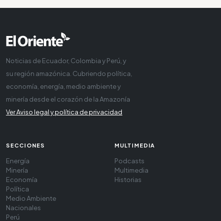
Noticias de Ecuador, Colombia y Perú, y
su región amazónica. Cubriendo política,
economía, energía, medio ambiente y
minería desde el corazón de la Amazonía
Ver Aviso legal y política de privacidad
SECCIONES
MULTIMEDIA
Energía
Podcasts
Minería
Multimedia
Economía
Historias
Política
Medio Ambiente
Nacionales
Perú