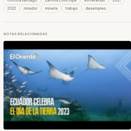
morona santiago
Zamora Chinchipe
esmeraldas
2021
2022
mirador
minería
trabajo
desempleo
NOTAS RELACIONADAS