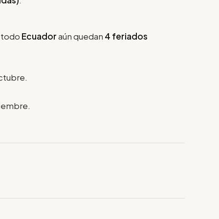
ldas)
.
a todo
Ecuador
aún quedan
4 feriados
octubre.
iembre.