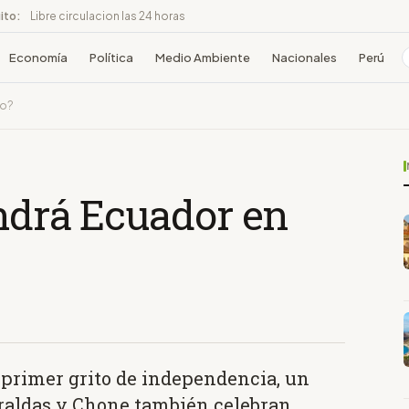
ito:
Libre circulacion las 24 horas
Economía
Política
Medio Ambiente
Nacionales
Perú
to?
endrá Ecuador en
 primer grito de independencia, un
raldas y Chone también celebran