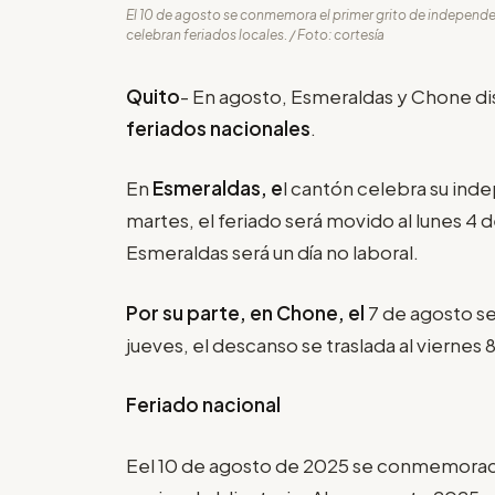
El 10 de agosto se conmemora el primer grito de independ
celebran feriados locales. / Foto: cortesía
Quito
- En agosto, Esmeraldas y Chone dis
feriados nacionales
.
En
Esmeraldas, e
l cantón celebra su inde
martes, el feriado será movido al lunes 4 
Esmeraldas será un día no laboral.
Por su parte, en Chone, el
7 de agosto se
jueves, el descanso se traslada al viernes 
Feriado nacional
Eel 10 de agosto de 2025 se conmemoraci