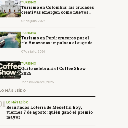
TURISMO
Turismo en Colombia: las ciudades
creativas emergen como nuevos
destinos culturales
02 de julio, 2026
TURISMO
Turismo en Perú: cruceros por el
río Amazonas impulsan el auge del
turismo de naturaleza
07 de julio, 2026
TURISMO
Quito celebrará el Coffee Show
2025
12 de noviembre, 2025
LO MÁS LEÍDO
01
LO MÁS LEÍDO
Resultados Lotería de Medellín hoy,
viernes 7 de agosto: quién ganó el premio
mayor