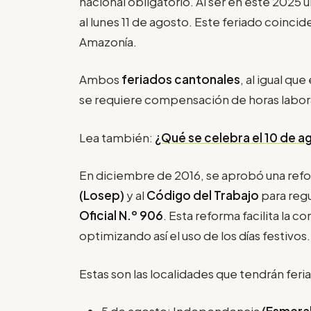
nacional obligatorio. Al ser en este 2025 
al lunes 11 de agosto. Este feriado coincid
Amazonía.
Ambos
feriados cantonales
, al igual qu
se requiere compensación de horas labor
Lea también:
¿Qué se celebra el 10 de 
En diciembre de 2016, se aprobó una refo
(Losep)
y al
Código del Trabajo
para regu
Oficial N.º 906
. Esta reforma facilita la 
optimizando así el uso de los días festivos.
Estas son las localidades que tendrán feri