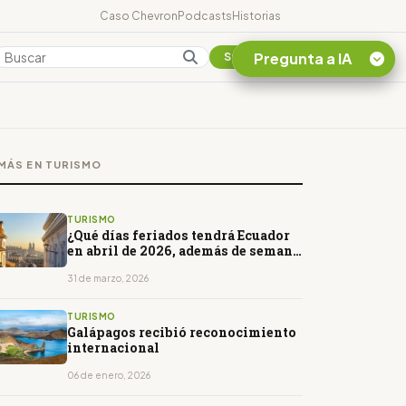
Caso Chevron
Podcasts
Historias
Pregunta a IA
Colombia
Suscribirse
Quiero Información
sobre el Caso
MÁS EN TURISMO
Chevron Ecuador
Listar destinos
turísticos de la
TURISMO
Amazonia Ecuatoriana
¿Qué días feriados tendrá Ecuador
en abril de 2026, además de semana
¿En que consiste la
santa? Calendario completo
tasa minera que rige en
31 de marzo, 2026
Ecuador?
TURISMO
Galápagos recibió reconocimiento
internacional
06 de enero, 2026