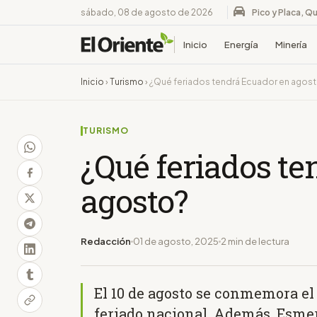
sábado, 08 de agosto de 2026
Pico y Placa, Qu
Inicio
Energía
Minería
Inicio
›
Turismo
›
¿Qué feriados tendrá Ecuador en agos
TURISMO
¿Qué feriados t
agosto?
Redacción
01 de agosto, 2025
2 min de lectura
El 10 de agosto se conmemora el
feriado nacional. Además, Esme