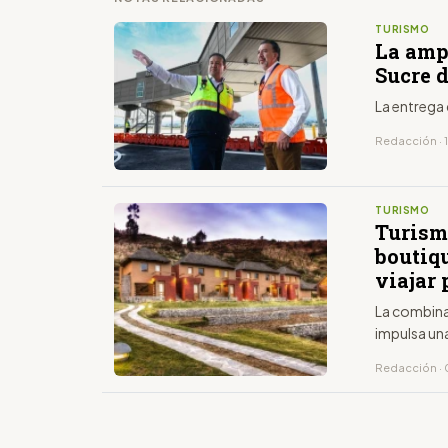
TURISMO
La amp
Sucre 
La entrega
Redacción · 
TURISMO
Turism
boutiq
viajar 
La combina
impulsa un
Redacción · 