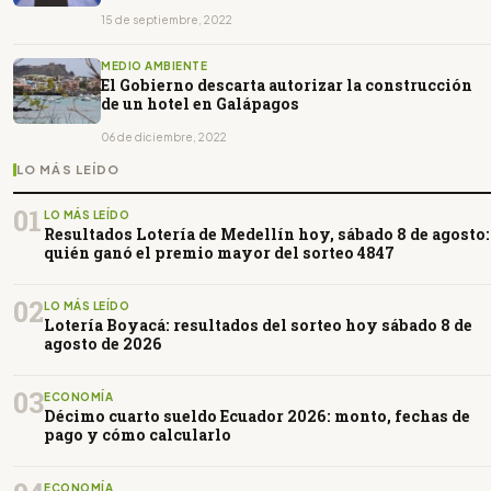
15 de septiembre, 2022
MEDIO AMBIENTE
El Gobierno descarta autorizar la construcción
de un hotel en Galápagos
06 de diciembre, 2022
LO MÁS LEÍDO
01
LO MÁS LEÍDO
Resultados Lotería de Medellín hoy, sábado 8 de agosto:
quién ganó el premio mayor del sorteo 4847
02
LO MÁS LEÍDO
Lotería Boyacá: resultados del sorteo hoy sábado 8 de
agosto de 2026
03
ECONOMÍA
Décimo cuarto sueldo Ecuador 2026: monto, fechas de
pago y cómo calcularlo
ECONOMÍA