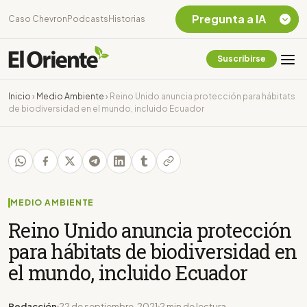
Pregunta a IA
Caso Chevron
Podcasts
Historias
Suscribirse
Quiero Información
sobre el Caso
Inicio
›
Medio Ambiente
›
Reino Unido anuncia protección para hábitats
Chevron Ecuador
de biodiversidad en el mundo, incluido Ecuador
Listar destinos
turísticos de la
Amazonia Ecuatoriana
¿En que consiste la
tasa minera que rige en
Ecuador?
MEDIO AMBIENTE
Reino Unido anuncia protección
para hábitats de biodiversidad en
el mundo, incluido Ecuador
Redacción
22 de septiembre, 2021
2 min de lectura