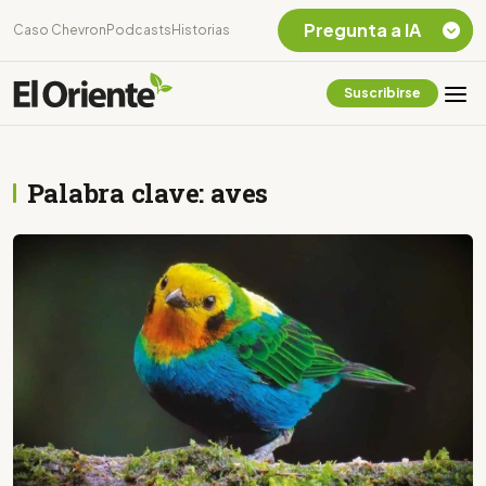
Pregunta a IA
Caso Chevron
Podcasts
Historias
Suscribirse
Quiero Información
sobre el Caso
Chevron Ecuador
Palabra clave: aves
Listar destinos
turísticos de la
Amazonia Ecuatoriana
¿En que consiste la
tasa minera que rige en
Ecuador?