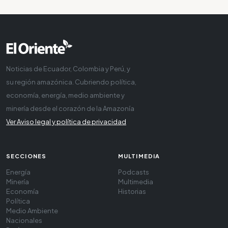
Noticias de Ecuador, Colombia y Perú, y
su región amazónica. Cubriendo política,
economía, energía, medio ambiente y
minería desde el corazón de la Amazonía
Ver Aviso legal y política de privacidad
SECCIONES
MULTIMEDIA
Energía
Podcasts
Minería
Multimedia
Economía
Historias
Política
Medio Ambiente
Nacionales