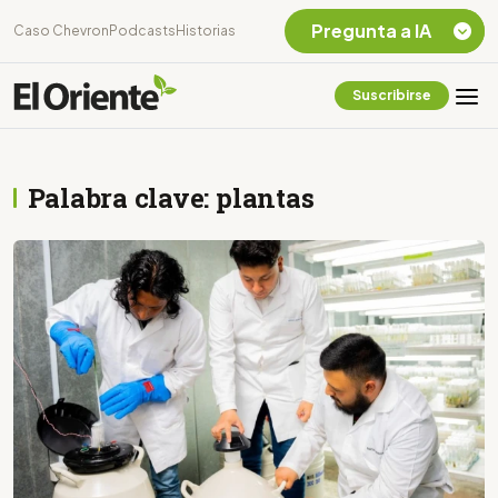
Pregunta a IA
Caso Chevron
Podcasts
Historias
Suscribirse
Quiero Información
sobre el Caso
Chevron Ecuador
Palabra clave: plantas
Listar destinos
turísticos de la
Amazonia Ecuatoriana
¿En que consiste la
tasa minera que rige en
Ecuador?