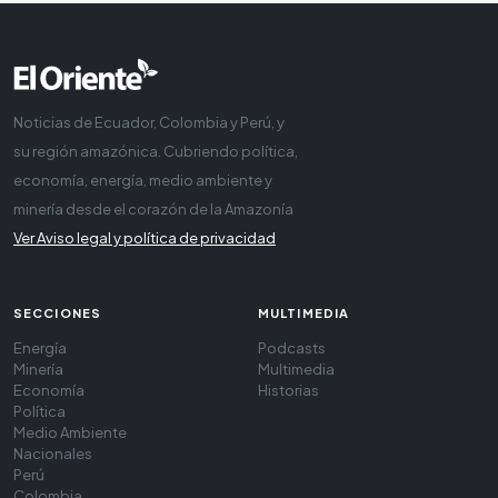
Noticias de Ecuador, Colombia y Perú, y
su región amazónica. Cubriendo política,
economía, energía, medio ambiente y
minería desde el corazón de la Amazonía
Ver Aviso legal y política de privacidad
SECCIONES
MULTIMEDIA
Energía
Podcasts
Minería
Multimedia
Economía
Historias
Política
Medio Ambiente
Nacionales
Perú
Colombia