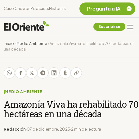
Pregunta a IA
Caso Chevron
Podcasts
Historias
Suscribirse
Quiero Información
sobre el Caso
Inicio
›
Medio Ambiente
›
Amazonía Viva ha rehabilitado 70 hectáreas en
Chevron Ecuador
una década
Listar destinos
turísticos de la
Amazonia Ecuatoriana
¿En que consiste la
tasa minera que rige en
Ecuador?
MEDIO AMBIENTE
Amazonía Viva ha rehabilitado 70
hectáreas en una década
Redacción
07 de diciembre, 2023
2 min de lectura