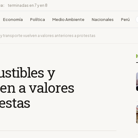
to:
terminadas en 7 y en 8
Economía
Política
Medio Ambiente
Nacionales
Perú
y transporte vuelven a valores anteriores a protestas
stibles y
en a valores
testas