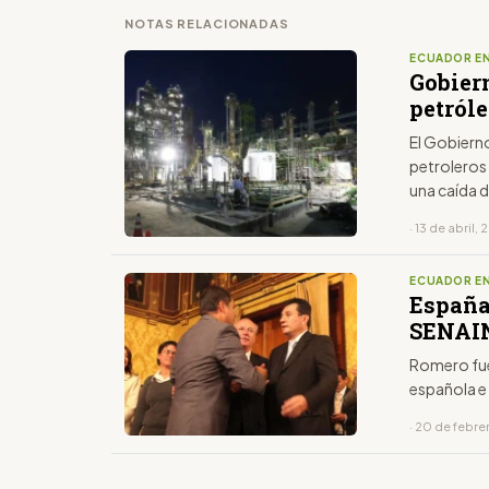
NOTAS RELACIONADAS
ECUADOR EN
Gobier
petróle
El Gobierno
petroleros 
una caída d
desplome de
· 13 de abril,
coronaviru
ECUADOR EN
España 
SENAIN
Romero fue
española e 
· 20 de febr