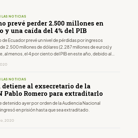
 LAS NOTICIAS
no prevé perder 2.500 millones en
o y una caída del 4% del PIB
 de Ecuador prevé un nivel de pérdidas por ingresos
de 2.500 millones de dólares (2.287 millones de euros) y
e, al menos, el 4 por ciento del PIB en este año, debido al
 los precios del crudo y el impacto de la pandemia del
 2020
s en la economía nacional.
 LAS NOTICIAS
detiene al exsecretario de la
 Pablo Romero para extraditarlo
 detenido ayer por orden de la Audiencia Nacional
ingresó en prisión hasta que sea extraditado.
ero, 2020