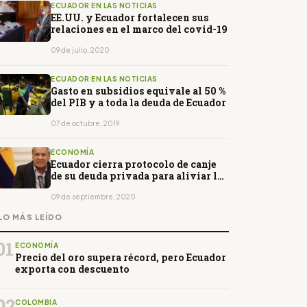
ECUADOR EN LAS NOTICIAS
EE.UU. y Ecuador fortalecen sus
relaciones en el marco del covid-19
09 de julio, 2020
ECUADOR EN LAS NOTICIAS
Gasto en subsidios equivale al 50 %
del PIB y a toda la deuda de Ecuador
07 de octubre, 2019
ECONOMÍA
Ecuador cierra protocolo de canje
de su deuda privada para aliviar la
crisis
09 de septiembre, 2020
LO MÁS LEÍDO
01
ECONOMÍA
Precio del oro supera récord, pero Ecuador
exporta con descuento
02
COLOMBIA