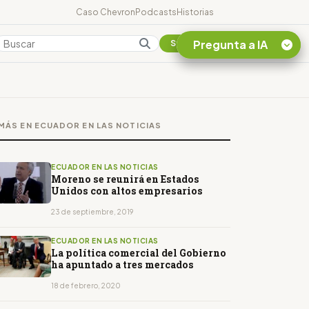
Caso Chevron
Podcasts
Historias
Pregunta a IA
Colombia
Suscribirse
Quiero Información
sobre el Caso
MÁS EN ECUADOR EN LAS NOTICIAS
Chevron Ecuador
Listar destinos
turísticos de la
ECUADOR EN LAS NOTICIAS
Amazonia Ecuatoriana
Moreno se reunirá en Estados
Unidos con altos empresarios
¿En que consiste la
tasa minera que rige en
23 de septiembre, 2019
Ecuador?
ECUADOR EN LAS NOTICIAS
La política comercial del Gobierno
ha apuntado a tres mercados
18 de febrero, 2020