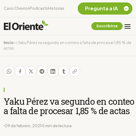
Pregunta a IA
Caso Chevron
Podcasts
Historias
Suscribirse
Quiero Información
sobre el Caso
Inicio
›
›
Yaku Pérez va segundo en conteo a falta de procesar 1,85 % de
Chevron Ecuador
actas
Listar destinos
turísticos de la
Amazonia Ecuatoriana
¿En que consiste la
tasa minera que rige en
Ecuador?
Yaku Pérez va segundo en conteo
a falta de procesar 1,85 % de actas
09 de febrero, 2021
5 min de lectura