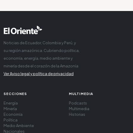
Noticias de Ecuador, Colombia y Perú, y
su región amazónica. Cubriendo política,
economía, energía, medio ambiente y
minería desde el corazón de la Amazonía
Ver Aviso legal y política de privacidad
SECCIONES
MULTIMEDIA
Energía
Podcasts
Minería
Multimedia
Economía
Historias
Política
Medio Ambiente
Nacionales