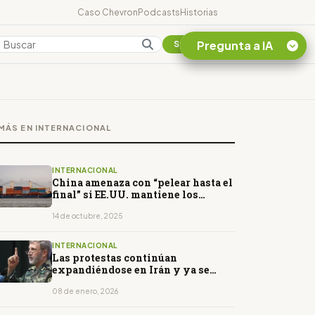
Caso Chevron
Podcasts
Historias
Pregunta a IA
Colombia
Suscribirse
Quiero Información
sobre el Caso
MÁS EN INTERNACIONAL
Chevron Ecuador
Listar destinos
turísticos de la
INTERNACIONAL
Amazonia Ecuatoriana
China amenaza con “pelear hasta el
final” si EE.UU. mantiene los
¿En que consiste la
nuevos aranceles
tasa minera que rige en
14 de octubre, 2025
Ecuador?
INTERNACIONAL
Las protestas continúan
expandiéndose en Irán y ya se
registran 38 muertos
08 de enero, 2026