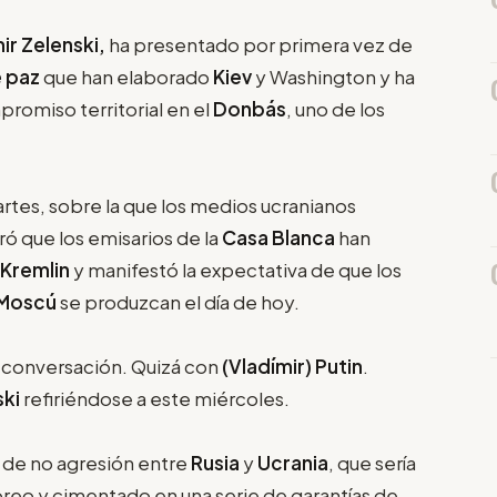
ir Zelenski,
ha presentado por primera vez de
e paz
que han elaborado
Kiev
y Washington y ha
promiso territorial en el
Donbás
, uno de los
rtes, sobre la que los medios ucranianos
ró que los emisarios de la
Casa Blanca
han
Kremlin
y manifestó la expectativa de que los
Moscú
se produzcan el día de hoy.
 conversación. Quizá con
(Vladímir) Putin
.
ski
refiriéndose a este miércoles.
 de no agresión entre
Rusia
y
Ucrania
, que sería
eo y cimentado en una serie de garantías de