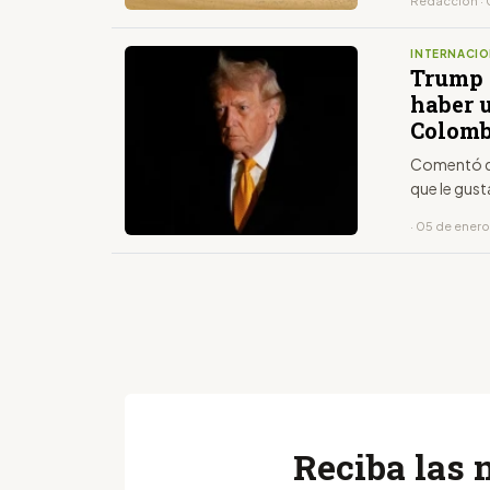
Redacción · 
INTERNACIO
Trump 
haber 
Colomb
Comentó q
que le gust
· 05 de ener
Reciba las 