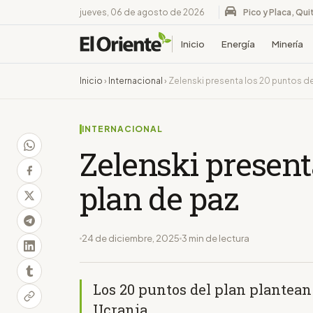
jueves, 06 de agosto de 2026
Pico y Placa, Qui
Inicio
Energía
Minería
Inicio
›
Internacional
›
Zelenski presenta los 20 puntos de
INTERNACIONAL
Zelenski present
plan de paz
24 de diciembre, 2025
3 min de lectura
Los 20 puntos del plan plantean
Ucrania