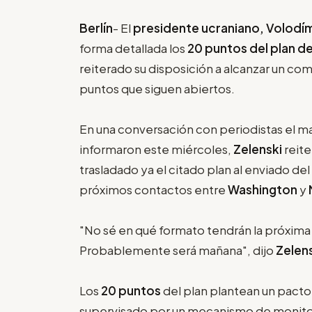
Berlín
- El
presidente ucraniano, Volodím
forma detallada los
20 puntos del plan d
reiterado su disposición a alcanzar un com
puntos que siguen abiertos.
En una conversación con periodistas el ma
informaron este miércoles,
Zelenski
reite
trasladado ya el citado plan al enviado del
próximos contactos entre
Washington
y
"No sé en qué formato tendrán la próxima
Probablemente será mañana", dijo
Zelen
Los
20 puntos
del plan plantean un pacto
supervisado por un mecanismo de monitor