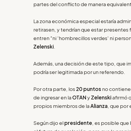
partes del conflicto de manera equivalente
La zona económica especial estaría admini
retirasen, y tendrían que estar presentes 
entren "ni 'hombrecillos verdes' ni personal
Zelenski
.
Además, una decisión de este tipo, que im
podría ser legitimada por un referendo.
Por otra parte, los
20 puntos
no contienen
de ingresar en la
OTAN
y
Zelenski
afirmó q
propios miembros de la
Alianza
, que por
Según dijo el
presidente
, es posible que 