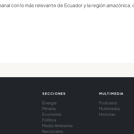
anal con lo más relevante de Ecuador y la región amazónica, d
SECCIONES
MULTIMEDIA
Energía
Podcasts
Minería
Multimedia
Economía
Historias
Política
Medio Ambiente
Nacionales