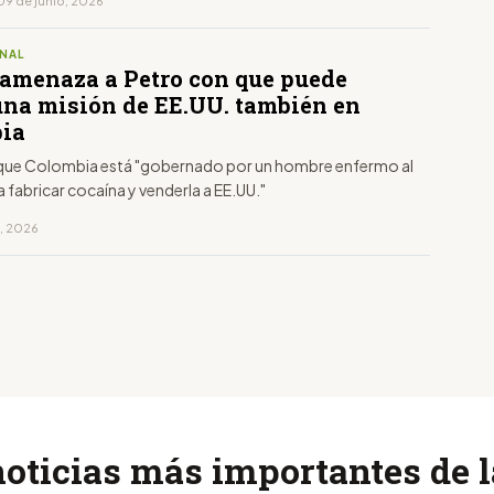
09 de junio, 2026
NAL
amenaza a Petro con que puede
una misión de EE.UU. también en
ia
ue Colombia está "gobernado por un hombre enfermo al
a fabricar cocaína y venderla a EE.UU."
o, 2026
noticias más importantes de