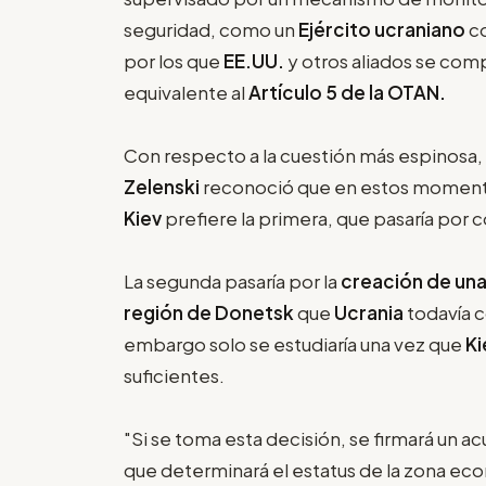
seguridad, como un
Ejército ucraniano
co
por los que
EE.UU.
y otros aliados se co
equivalente al
Artículo 5 de la OTAN.
Con respecto a la cuestión más espinosa, 
Zelenski
reconoció que en estos momento
Kiev
prefiere la primera, que pasaría por co
La segunda pasaría por la
creación de una
región de Donetsk
que
Ucrania
todavía 
embargo solo se estudiaría una vez que
Ki
suficientes.
"Si se toma esta decisión, se firmará un 
que determinará el estatus de la zona eco