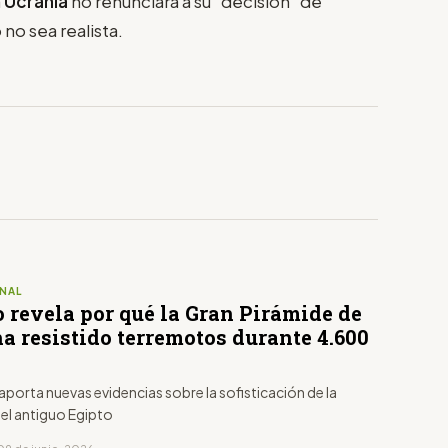
a
Ucrania
no renunciará a su "decisión" de
no sea realista.
NAL
 revela por qué la Gran Pirámide de
a resistido terremotos durante 4.600
 aporta nuevas evidencias sobre la sofisticación de la
del antiguo Egipto