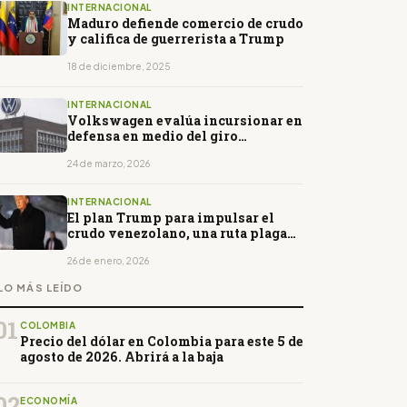
INTERNACIONAL
Maduro defiende comercio de crudo
y califica de guerrerista a Trump
18 de diciembre, 2025
INTERNACIONAL
Volkswagen evalúa incursionar en
defensa en medio del giro
industrial europeo
24 de marzo, 2026
INTERNACIONAL
El plan Trump para impulsar el
crudo venezolano, una ruta plagada
de complejos obstáculos
26 de enero, 2026
LO MÁS LEÍDO
01
COLOMBIA
Precio del dólar en Colombia para este 5 de
agosto de 2026. Abrirá a la baja
02
ECONOMÍA