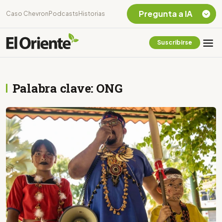
Pregunta a IA
Caso Chevron
Podcasts
Historias
Suscribirse
Quiero Información
sobre el Caso
Chevron Ecuador
Palabra clave: ONG
Listar destinos
turísticos de la
Amazonia Ecuatoriana
¿En que consiste la
tasa minera que rige en
Ecuador?