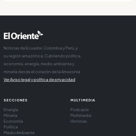
Noticias de Ecuador, Colombia y Perú, y
su región amazónica. Cubriendo política,
economía, energía, medio ambiente y
minería desde el corazón de la Amazonía
Ver Aviso legal y política de privacidad
SECCIONES
MULTIMEDIA
Energía
Podcasts
Minería
Multimedia
Economía
Historias
Política
Medio Ambiente