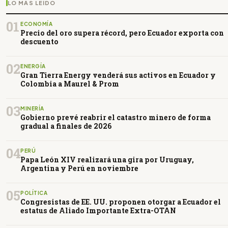
LO MÁS LEÍDO
01
ECONOMÍA
Precio del oro supera récord, pero Ecuador exporta con
descuento
02
ENERGÍA
Gran Tierra Energy venderá sus activos en Ecuador y
Colombia a Maurel & Prom
03
MINERÍA
Gobierno prevé reabrir el catastro minero de forma
gradual a finales de 2026
04
PERÚ
Papa León XIV realizará una gira por Uruguay,
Argentina y Perú en noviembre
05
POLÍTICA
Congresistas de EE. UU. proponen otorgar a Ecuador el
estatus de Aliado Importante Extra-OTAN