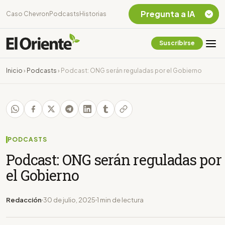
Pregunta a IA
Caso Chevron
Podcasts
Historias
Suscribirse
Quiero Información
sobre el Caso
Inicio
›
Podcasts
›
Podcast: ONG serán reguladas por el Gobierno
Chevron Ecuador
Listar destinos
turísticos de la
Amazonia Ecuatoriana
¿En que consiste la
tasa minera que rige en
PODCASTS
Ecuador?
Podcast: ONG serán reguladas por
el Gobierno
Redacción
30 de julio, 2025
1 min de lectura