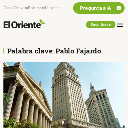
Pregunta a IA
Caso Chevron
Podcasts
Historias
Suscribirse
Quiero Información
sobre el Caso
Chevron Ecuador
Palabra clave: Pablo Fajardo
Listar destinos
turísticos de la
Amazonia Ecuatoriana
¿En que consiste la
tasa minera que rige en
Ecuador?