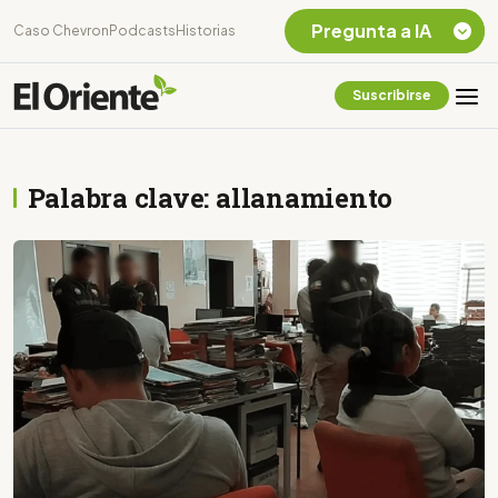
Pregunta a IA
Caso Chevron
Podcasts
Historias
Suscribirse
Quiero Información
sobre el Caso
Chevron Ecuador
Palabra clave: allanamiento
Listar destinos
turísticos de la
Amazonia Ecuatoriana
¿En que consiste la
tasa minera que rige en
Ecuador?