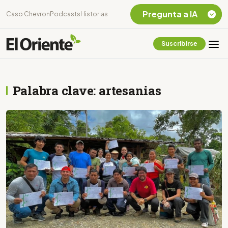
Pregunta a IA
Caso Chevron
Podcasts
Historias
Suscribirse
Quiero Información
sobre el Caso
Chevron Ecuador
Palabra clave: artesanias
Listar destinos
turísticos de la
Amazonia Ecuatoriana
¿En que consiste la
tasa minera que rige en
Ecuador?