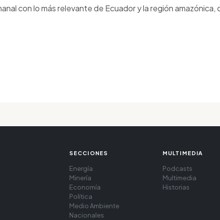
anal con lo más relevante de Ecuador y la región amazónica, d
SECCIONES
MULTIMEDIA
Energía
Podcasts
Minería
Multimedia
Economía
Historias
Política
Medio Ambiente
Nacionales