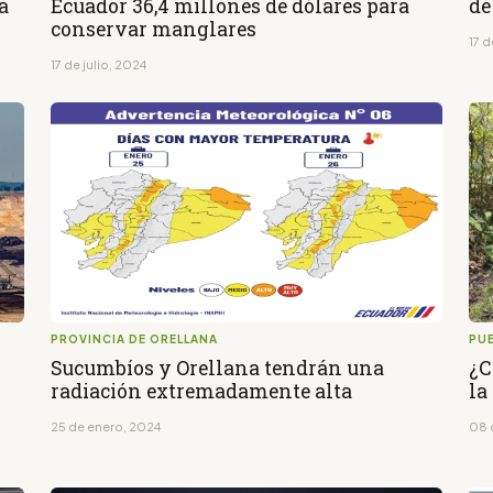
ca
Ecuador 36,4 millones de dólares para
de
conservar manglares
17 d
17 de julio, 2024
PROVINCIA DE ORELLANA
PU
Sucumbíos y Orellana tendrán una
¿C
radiación extremadamente alta
la
25 de enero, 2024
08 