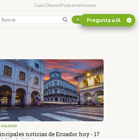
Caso Chevron
Podcasts
Historias
Pregunta a IA
Colombia
Suscribirse
Quiero Información
sobre el Caso
Chevron Ecuador
Listar destinos
turísticos de la
Amazonia Ecuatoriana
¿En que consiste la
tasa minera que rige en
Ecuador?
TUALIDAD
incipales noticias de Ecuador hoy - 17