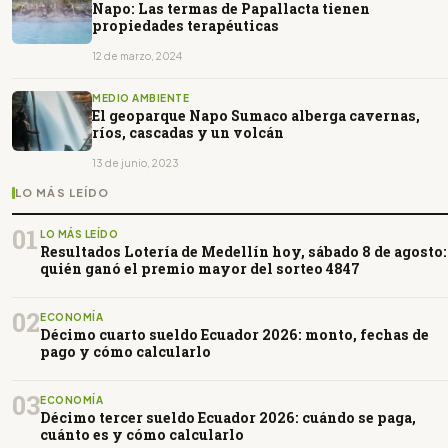
Napo: Las termas de Papallacta tienen
propiedades terapéuticas
12 de marzo, 2024
MEDIO AMBIENTE
El geoparque Napo Sumaco alberga cavernas,
ríos, cascadas y un volcán
13 de junio, 2023
LO MÁS LEÍDO
01
LO MÁS LEÍDO
Resultados Lotería de Medellín hoy, sábado 8 de agosto:
quién ganó el premio mayor del sorteo 4847
02
ECONOMÍA
Décimo cuarto sueldo Ecuador 2026: monto, fechas de
pago y cómo calcularlo
03
ECONOMÍA
Décimo tercer sueldo Ecuador 2026: cuándo se paga,
cuánto es y cómo calcularlo