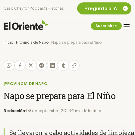
Pregunta a IA
Caso Chevron
Podcasts
Historias
Suscribirse
Quiero Información
sobre el Caso
Inicio
›
Provincia de Napo
›
Napo se prepara para El Niño
Chevron Ecuador
Listar destinos
turísticos de la
Amazonia Ecuatoriana
¿En que consiste la
tasa minera que rige en
PROVINCIA DE NAPO
Ecuador?
Napo se prepara para El Niño
Redacción
08 de septiembre, 2023
2 min de lectura
Se llevaron a cabo actividades de limpieza