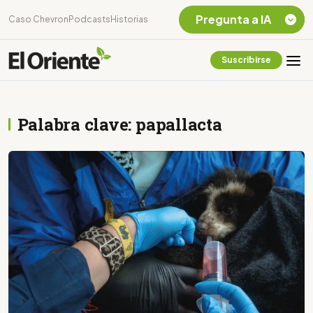
Pregunta a IA
Caso Chevron
Podcasts
Historias
Suscribirse
Quiero Información
sobre el Caso
Chevron Ecuador
Palabra clave: papallacta
Listar destinos
turísticos de la
Amazonia Ecuatoriana
¿En que consiste la
tasa minera que rige en
Ecuador?