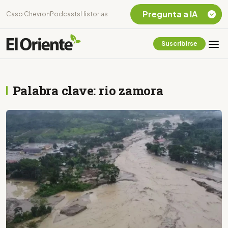
Pregunta a IA
Caso Chevron
Podcasts
Historias
Suscribirse
Quiero Información
sobre el Caso
Chevron Ecuador
Palabra clave: rio zamora
Listar destinos
turísticos de la
Amazonia Ecuatoriana
¿En que consiste la
tasa minera que rige en
Ecuador?