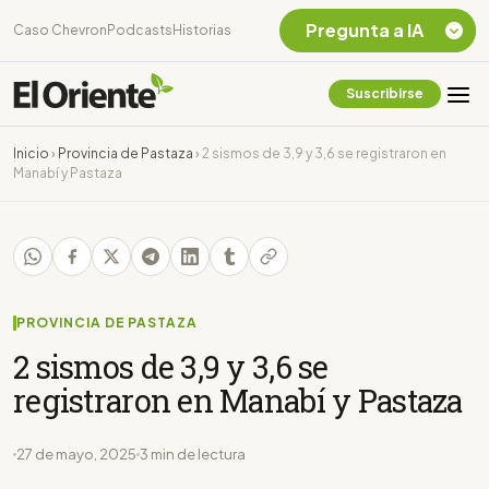
Pregunta a IA
Caso Chevron
Podcasts
Historias
Suscribirse
Quiero Información
sobre el Caso
Inicio
›
Provincia de Pastaza
›
2 sismos de 3,9 y 3,6 se registraron en
Chevron Ecuador
Manabí y Pastaza
Listar destinos
turísticos de la
Amazonia Ecuatoriana
¿En que consiste la
tasa minera que rige en
Ecuador?
PROVINCIA DE PASTAZA
2 sismos de 3,9 y 3,6 se
registraron en Manabí y Pastaza
27 de mayo, 2025
3 min de lectura