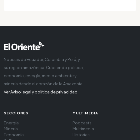
Noticias de Ecuador, Colombia y Perú, y
su región amazónica. Cubriendo política,
economía, energía, medio ambiente y
minería desde el corazón de la Amazonía
Ver Aviso legal y política de privacidad
SECCIONES
MULTIMEDIA
Energía
Podcasts
Minería
Multimedia
Economía
Historias