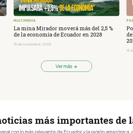
MULTIMEDIA
PO
La mina Mirador moverá más del 2,5 %
Po
de la economía de Ecuador en 2028
de
20
15 de noviembre, 2023
15 
Ver más
noticias más importantes de
anal con lo más relevante de Ecuador y la región amazónica, d