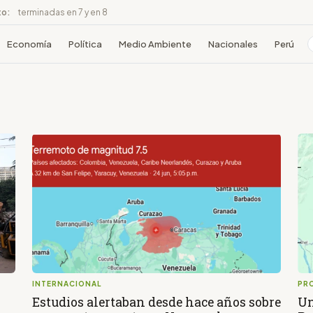
to:
terminadas en 7 y en 8
Economía
Política
Medio Ambiente
Nacionales
Perú
INTERNACIONAL
PRO
Estudios alertaban desde hace años sobre
Un