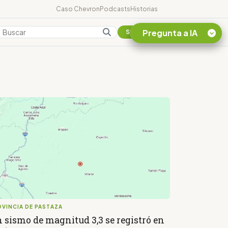
Caso Chevron
Podcasts
Historias
Pregunta a IA
Colombia
Suscribirse
Quiero Información
sobre el Caso
Chevron Ecuador
Listar destinos
turísticos de la
Amazonia Ecuatoriana
¿En que consiste la
tasa minera que rige en
Ecuador?
VINCIA DE PASTAZA
 sismo de magnitud 3,3 se registró en