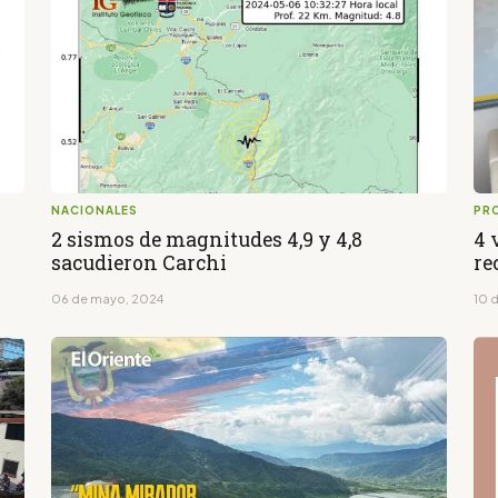
NACIONALES
PR
2 sismos de magnitudes 4,9 y 4,8
4 
sacudieron Carchi
re
06 de mayo, 2024
10 d