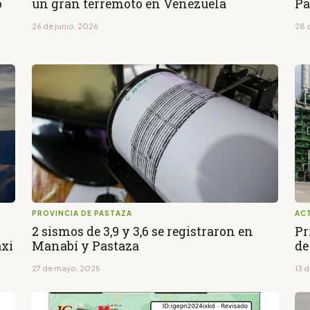
o
un gran terremoto en Venezuela
Pa
26 de junio, 2026
28 
PROVINCIA DE PASTAZA
AC
2 sismos de 3,9 y 3,6 se registraron en
Pr
axi
Manabí y Pastaza
de
27 de mayo, 2025
13 