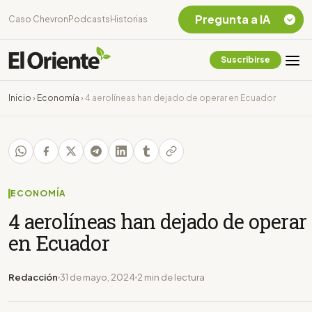
Pregunta a IA
Caso Chevron
Podcasts
Historias
Suscribirse
Quiero Información
sobre el Caso
Inicio
›
Economía
›
4 aerolíneas han dejado de operar en Ecuador
Chevron Ecuador
Listar destinos
turísticos de la
Amazonia Ecuatoriana
¿En que consiste la
tasa minera que rige en
ECONOMÍA
Ecuador?
4 aerolíneas han dejado de operar
en Ecuador
Redacción
31 de mayo, 2024
2 min de lectura