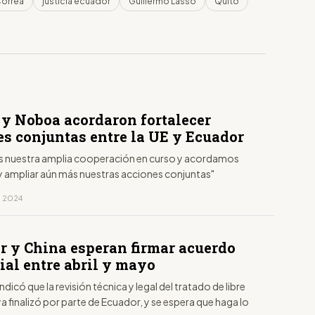
Correa
justicia ecuador
Guillermo Lasso
Quito
 y Noboa acordaron fortalecer
es conjuntas entre la UE y Ecuador
 nuestra amplia cooperación en curso y acordamos
 y ampliar aún más nuestras acciones conjuntas"
, 2024
r y China esperan firmar acuerdo
ial entre abril y mayo
 indicó que la revisión técnica y legal del tratado de libre
 finalizó por parte de Ecuador, y se espera que haga lo