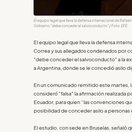
El equipo legal que lleva la defensa internacional de Rafa
Gobierno "debe conceder el salvoconducto" / Foto: EFE
El equipo legal que lleva la defensa inter
Correa y sus allegados condenados por c
"debe conceder el salvoconducto" a la exm
a Argentina, donde se le concedió asilo d
En un comunicado remitido este martes, 
consideró "falsa" la afirmación realizada p
Ecuador, para quien “las convenciones que
posibilidad de conceder asilo a persona
El estudio, con sede en Bruselas, señaló q