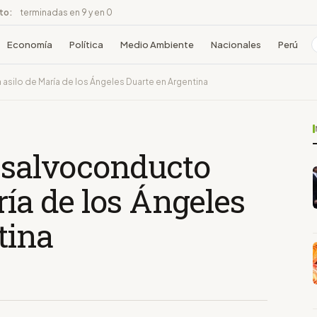
ito:
terminadas en 9 y en 0
Economía
Política
Medio Ambiente
Nacionales
Perú
silo de María de los Ángeles Duarte en Argentina
 salvoconducto
ría de los Ángeles
tina