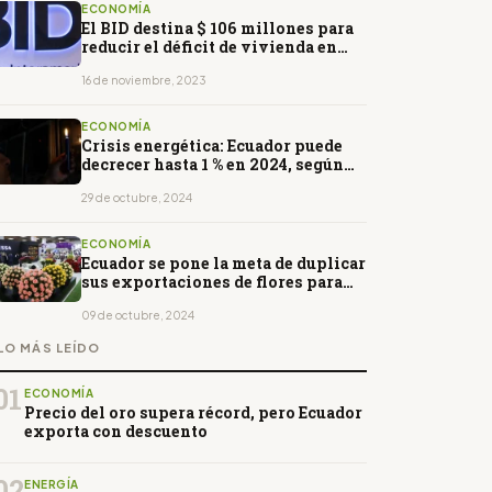
ECONOMÍA
El BID destina $ 106 millones para
reducir el déficit de vivienda en
Ecuador
16 de noviembre, 2023
ECONOMÍA
Crisis energética: Ecuador puede
decrecer hasta 1 % en 2024, según
analistas
29 de octubre, 2024
ECONOMÍA
Ecuador se pone la meta de duplicar
sus exportaciones de flores para
2035
09 de octubre, 2024
LO MÁS LEÍDO
01
ECONOMÍA
Precio del oro supera récord, pero Ecuador
exporta con descuento
02
ENERGÍA