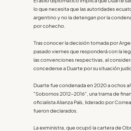
El asilo diplomático implica que Duarte sa
lo que necesita que las autoridades ecuat
argentino y no la detengan por la condena
por cohecho.
Tras conocer la decisión tomada por Argen
pasado viernes que responderá con la legi
las convenciones respectivas, al consider
concederse a Duarte por su situación judic
Duarte fue condenada en 2020 a ochos a
"Sobornos 2012-2016", una trama de finan
oficialista Alianza País, liderado por Co
fueron declarados.
La exministra, que ocupó la cartera de Obr