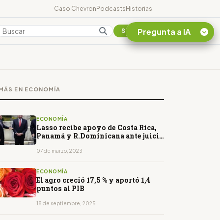
Caso Chevron
Podcasts
Historias
Pregunta a IA
Colombia
Suscribirse
Quiero Información
sobre el Caso
MÁS EN ECONOMÍA
Chevron Ecuador
Listar destinos
turísticos de la
ECONOMÍA
Amazonia Ecuatoriana
Lasso recibe apoyo de Costa Rica,
Panamá y R.Dominicana ante juicio
¿En que consiste la
político
tasa minera que rige en
07 de marzo, 2023
Ecuador?
ECONOMÍA
El agro creció 17,5 % y aportó 1,4
puntos al PIB
18 de septiembre, 2025