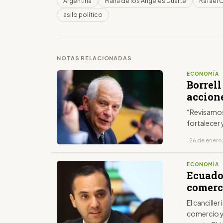
Argentina
María de los Ángeles Duarte
Rafael 
asilo político
NOTAS RELACIONADAS
ECONOMÍA
Borrell
accion
“Revisamos
fortalecer
· 26 de enero
ECONOMÍA
Ecuado
comerc
El canciller
comercio ya