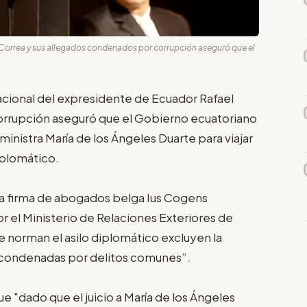
el Correa y sus allegados condenados por corrupción aseguró que el
nacional del expresidente de Ecuador Rafael
orrupción aseguró que el Gobierno ecuatoriano
inistra María de los Ángeles Duarte para viajar
iplomático.
la firma de abogados belga Ius Cogens
or el Ministerio de Relaciones Exteriores de
 norman el asilo diplomático excluyen la
s condenadas por delitos comunes”.
ue "dado que el juicio a María de los Ángeles