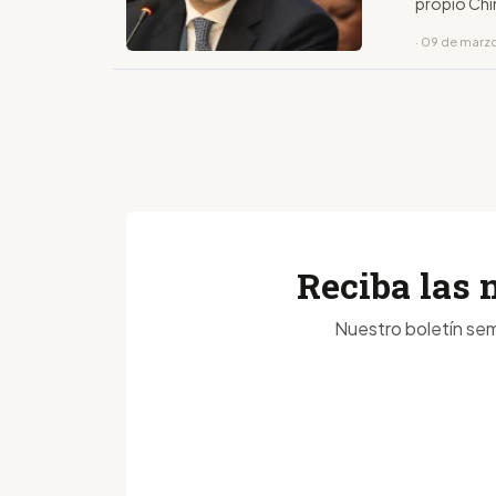
propio Chi
· 09 de marz
Reciba las 
Nuestro boletín sem