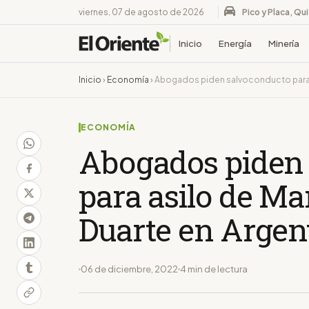
viernes, 07 de agosto de 2026
Pico y Placa, Qu
Inicio
Energía
Minería
Inicio
›
Economía
›
Abogados piden salvoconducto para a
ECONOMÍA
Abogados piden
para asilo de Ma
Duarte en Argen
06 de diciembre, 2022
4 min de lectura