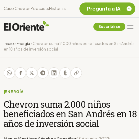
Pregunta a IA
Caso Chevron
Podcasts
Historias
Suscribirse
Quiero Información
sobre el Caso
Inicio
›
Energía
›
Chevron suma 2.000 niños beneficiados en San Andrés
Chevron Ecuador
en 18 años de inversión social
Listar destinos
turísticos de la
Amazonia Ecuatoriana
¿En que consiste la
tasa minera que rige en
Ecuador?
ENERGÍA
Chevron suma 2.000 niños
beneficiados en San Andrés en 18
años de inversión social
Manuel Santiago Sánchez González
15 de junio, 2022