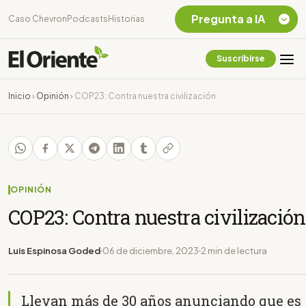
Pregunta a IA
Caso Chevron
Podcasts
Historias
Suscribirse
Quiero Información
sobre el Caso
Inicio
›
Opinión
›
COP23: Contra nuestra civilización
Chevron Ecuador
Listar destinos
turísticos de la
Amazonia Ecuatoriana
¿En que consiste la
tasa minera que rige en
OPINIÓN
Ecuador?
COP23: Contra nuestra civilización
Luis Espinosa Goded
06 de diciembre, 2023
2 min de lectura
Llevan más de 30 años anunciando que es