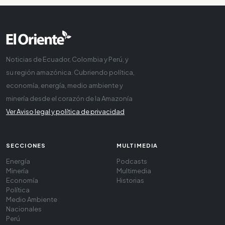
Noticias de Ecuador, Colombia y Perú, y
su región amazónica. Cubriendo política,
economía, energía, medio ambiente y
minería desde el corazón de la Amazonía
Ver Aviso legal y política de privacidad
SECCIONES
MULTIMEDIA
Energía
Podcasts
Minería
Multimedia
Economía
Historias
Política
Medio Ambiente
Nacionales
Perú