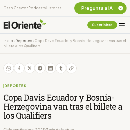
Pregunta a IA
Caso Chevron
Podcasts
Historias
Suscribirse
Quiero Información
sobre el Caso
Inicio
›
Deportes
›
Copa Davis Ecuador y Bosnia-Herzegovina van tras el
Chevron Ecuador
billete a los Qualifiers
Listar destinos
turísticos de la
Amazonia Ecuatoriana
¿En que consiste la
tasa minera que rige en
Ecuador?
DEPORTES
Copa Davis Ecuador y Bosnia-
Herzegovina van tras el billete a
los Qualifiers
11 de septiembre, 2025
3 min de lectura