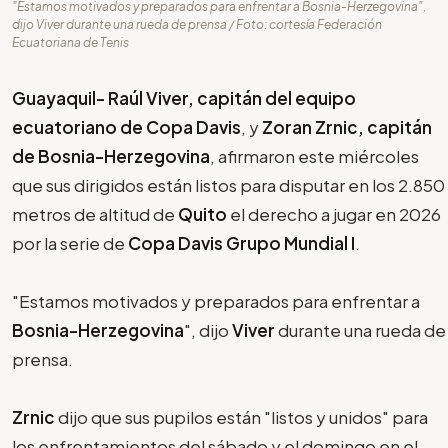
"Estamos motivados y preparados para enfrentar a Bosnia-Herzegovina",
dijo Viver durante una rueda de prensa / Foto: cortesía Federación
Ecuatoriana de Tenis
Guayaquil- Raúl Viver,
capitán del equipo
ecuatoriano de
Copa Davis
, y
Zoran Zrnic, capitán
de Bosnia-Herzegovina
, afirmaron este miércoles
que sus dirigidos están listos para disputar en los 2.850
metros de altitud de
Quito
el derecho a jugar en 2026
por la serie de
Copa Davis Grupo Mundial I
.
"Estamos motivados y preparados para enfrentar a
Bosnia-Herzegovina
", dijo
Viver
durante una rueda de
prensa.
Zrnic
dijo que sus pupilos están "listos y unidos" para
los enfrentamientos del sábado y el domingo en el