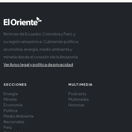
Noticias de Ecuador, Colombia y Perú, y
su región amazónica. Cubriendo política,
economía, energía, medio ambiente y
minería desde el corazón de la Amazonía
Ver Aviso legal y política de privacidad
SECCIONES
MULTIMEDIA
Energía
Podcasts
Minería
Multimedia
Economía
Historias
Política
Medio Ambiente
Nacionales
Perú