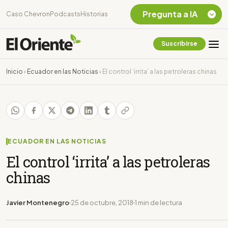
Pregunta a IA
Caso Chevron
Podcasts
Historias
Suscribirse
Quiero Información
sobre el Caso
Inicio
›
Ecuador en las Noticias
›
El control ‘irrita’ a las petroleras chinas
Chevron Ecuador
Listar destinos
turísticos de la
Amazonia Ecuatoriana
¿En que consiste la
tasa minera que rige en
ECUADOR EN LAS NOTICIAS
Ecuador?
El control ‘irrita’ a las petroleras
chinas
Javier Montenegro
25 de octubre, 2018
1 min de lectura