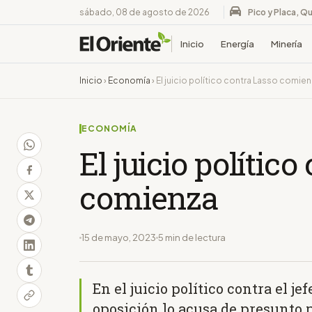
sábado, 08 de agosto de 2026
Pico y Placa, Qu
Inicio
Energía
Minería
Inicio
›
Economía
›
El juicio político contra Lasso comie
ECONOMÍA
El juicio polític
comienza
15 de mayo, 2023
5 min de lectura
En el juicio político contra el je
oposición lo acusa de presunto 