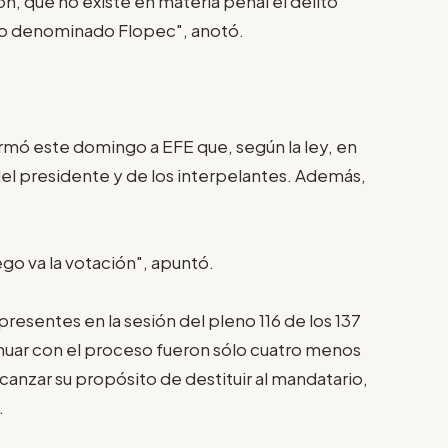
ión, que no existe en materia penal el delito
aso denominado Flopec", anotó.
rmó este domingo a EFE que, según la ley, en
del presidente y de los interpelantes. Además,
ego va la votación", apuntó.
resentes en la sesión del pleno 116 de los 137
inuar con el proceso fueron sólo cuatro menos
lcanzar su propósito de destituir al mandatario,
.