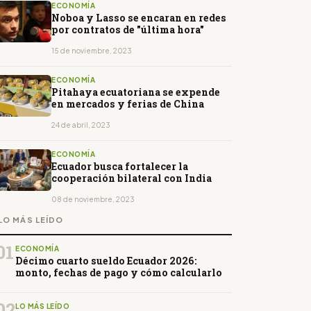
ECONOMÍA
Noboa y Lasso se encaran en redes
por contratos de "última hora"
15 de noviembre, 2023
ECONOMÍA
Pitahaya ecuatoriana se expende
en mercados y ferias de China
24 de abril, 2023
ECONOMÍA
Ecuador busca fortalecer la
cooperación bilateral con India
08 de noviembre, 2023
LO MÁS LEÍDO
01
ECONOMÍA
Décimo cuarto sueldo Ecuador 2026:
monto, fechas de pago y cómo calcularlo
02
LO MÁS LEÍDO