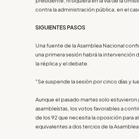
presidente, ni siquiera en la vía de la omis
contra la administración pública, en el c
SIGUIENTES PASOS
Una fuente de la Asamblea Nacional confi
una primera sesión habrá la intervención 
la réplica y el debate.
"Se suspende la sesión por cinco días y lu
Aunque el pasado martes solo estuvieron p
asambleístas, los votos favorables a cont
de los 92 que necesita la oposición para a
equivalentes a dos tercios de la Asamblea