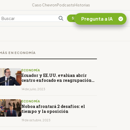
Caso Chevron
Podcasts
Historias
Pregunta a IA
Colombia
Suscribirse
Quiero Información
sobre el Caso
MÁS EN ECONOMÍA
Chevron Ecuador
Listar destinos
turísticos de la
ECONOMÍA
Amazonia Ecuatoriana
Ecuador y EE.UU. evalúan abrir
centro enfocado en reagrupación
¿En que consiste la
familiar
tasa minera que rige en
14 de julio, 2023
Ecuador?
ECONOMÍA
Noboa afrontará 2 desafíos: el
tiempo y la oposición
19 de octubre, 2023