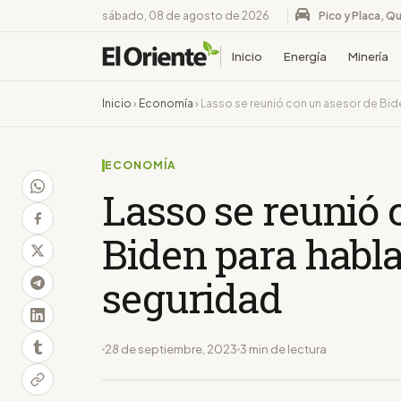
sábado, 08 de agosto de 2026
Pico y Placa, Qu
Inicio
Energía
Minería
Inicio
›
Economía
›
Lasso se reunió con un asesor de Bid
ECONOMÍA
Lasso se reunió 
Biden para habla
seguridad
28 de septiembre, 2023
3 min de lectura