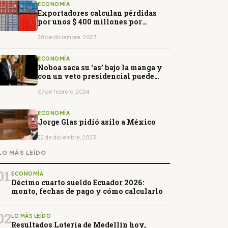
ECONOMÍA
Exportadores calculan pérdidas
por unos $ 400 millones por
apagones
28 de diciembre, 2023
ECONOMÍA
Noboa saca su ‘as’ bajo la manga y
con un veto presidencial puede
aumentar el IVA
07 de febrero, 2024
ECONOMÍA
Jorge Glas pidió asilo a México
22 de diciembre, 2023
LO MÁS LEÍDO
01
ECONOMÍA
Décimo cuarto sueldo Ecuador 2026:
monto, fechas de pago y cómo calcularlo
02
LO MÁS LEÍDO
Resultados Lotería de Medellín hoy,