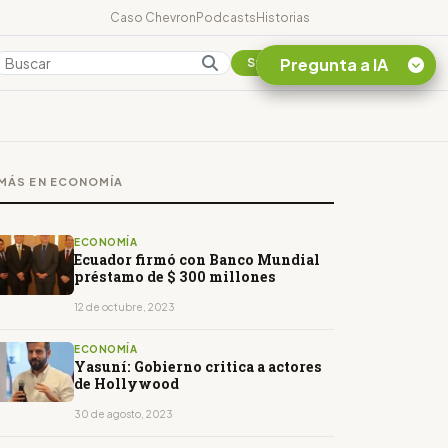
Caso Chevron
Podcasts
Historias
Pregunta a IA
Colombia
Suscribirse
Quiero Información
sobre el Caso
MÁS EN ECONOMÍA
Chevron Ecuador
Listar destinos
turísticos de la
ECONOMÍA
Amazonia Ecuatoriana
Ecuador firmó con Banco Mundial
préstamo de $ 300 millones
¿En que consiste la
tasa minera que rige en
12 de octubre, 2023
Ecuador?
ECONOMÍA
Yasuní: Gobierno critica a actores
de Hollywood
30 de agosto, 2023