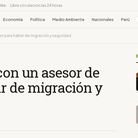
ito:
Libre circulacion las 24 horas
Economía
Política
Medio Ambiente
Nacionales
Perú
en para hablar de migración y seguridad
con un asesor de
r de migración y