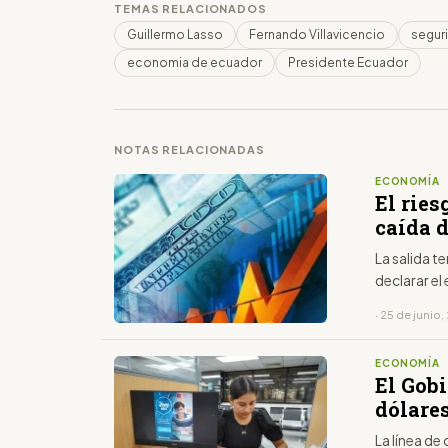
TEMAS RELACIONADOS
Guillermo Lasso
Fernando Villavicencio
segur
economia de ecuador
Presidente Ecuador
NOTAS RELACIONADAS
ECONOMÍA
El ries
caída 
La salida 
declarar e
· 25 de junio
ECONOMÍA
El Gob
dólares
La línea de