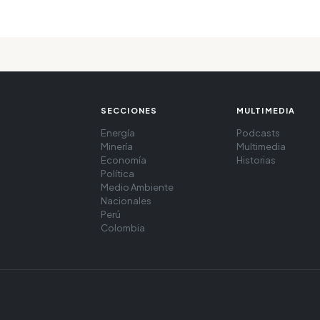
SECCIONES
MULTIMEDIA
Energía
Podcasts
Minería
Multimedia
Economía
Historias
Política
Medio Ambiente
Nacionales
Perú
Colombia