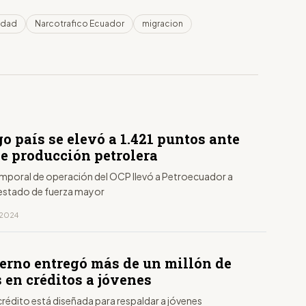
idad
Narcotrafico Ecuador
migracion
go país se elevó a 1.421 puntos ante
de producción petrolera
temporal de operación del OCP llevó a Petroecuador a
l estado de fuerza mayor
, 2024
ierno entregó más de un millón de
 en créditos a jóvenes
 crédito está diseñada para respaldar a jóvenes