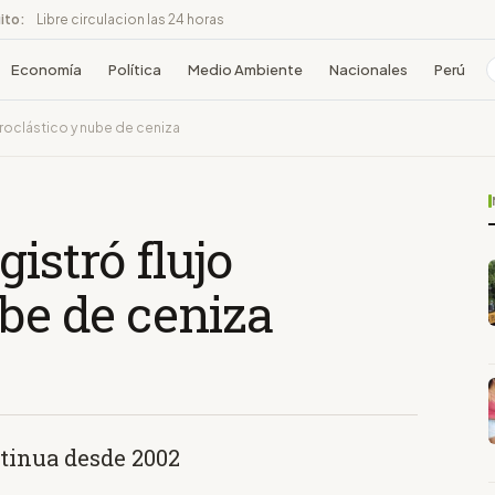
ito:
Libre circulacion las 24 horas
Economía
Política
Medio Ambiente
Nacionales
Perú
iroclástico y nube de ceniza
istró flujo
ube de ceniza
ntinua desde 2002