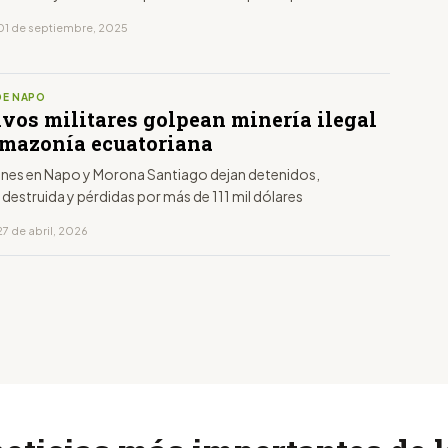
01 de septiembre, 2025
DE NAPO
ivos militares golpean minería ilegal
Amazonía ecuatoriana
ones en Napo y Morona Santiago dejan detenidos,
destruida y pérdidas por más de 111 mil dólares
7 de abril, 2026