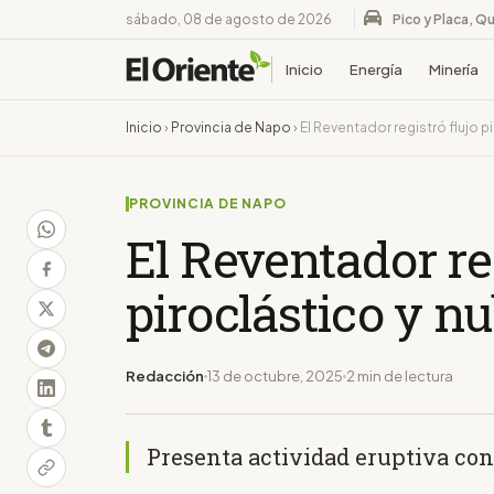
sábado, 08 de agosto de 2026
Pico y Placa, Qu
Inicio
Energía
Minería
Inicio
›
Provincia de Napo
›
El Reventador registró flujo p
PROVINCIA DE NAPO
El Reventador reg
piroclástico y n
Redacción
13 de octubre, 2025
2 min de lectura
Presenta actividad eruptiva co