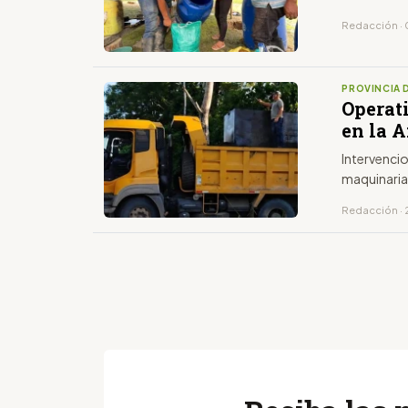
Redacción · 
PROVINCIA 
Operat
en la 
Intervenci
maquinaria 
Redacción · 2