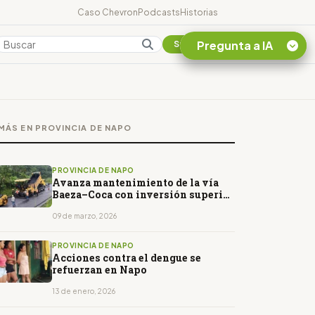
Caso Chevron
Podcasts
Historias
Pregunta a IA
Colombia
Suscribirse
Quiero Información
sobre el Caso
MÁS EN PROVINCIA DE NAPO
Chevron Ecuador
Listar destinos
turísticos de la
PROVINCIA DE NAPO
Amazonia Ecuatoriana
Avanza mantenimiento de la vía
Baeza–Coca con inversión superior
¿En que consiste la
a USD 37 millones
tasa minera que rige en
09 de marzo, 2026
Ecuador?
PROVINCIA DE NAPO
Acciones contra el dengue se
refuerzan en Napo
13 de enero, 2026