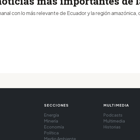
noticias más importantes de
anal con lo más relevante de Ecuador y la región amazónica, d
SECCIONES
MULTIMEDIA
Energía
Podcasts
Minería
Multimedia
Economía
Historias
Política
Medio Ambiente