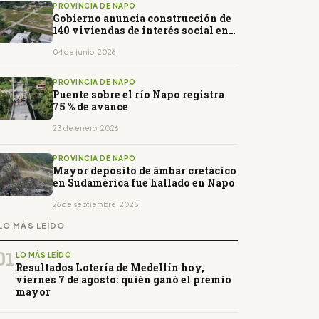
PROVINCIA DE NAPO
Gobierno anuncia construcción de
140 viviendas de interés social en
Archidona
04 de junio, 2026
PROVINCIA DE NAPO
Puente sobre el río Napo registra
75 % de avance
23 de enero, 2026
PROVINCIA DE NAPO
Mayor depósito de ámbar cretácico
en Sudamérica fue hallado en Napo
26 de septiembre, 2025
LO MÁS LEÍDO
01
LO MÁS LEÍDO
Resultados Lotería de Medellín hoy,
viernes 7 de agosto: quién ganó el premio
mayor