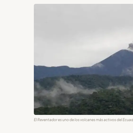
El Reventador es uno de los volcanes más activos del Ecuado