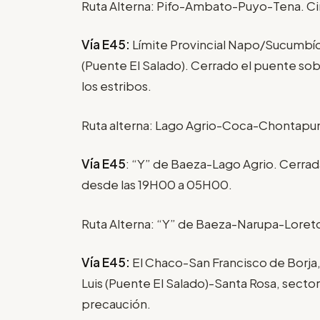
Ruta Alterna: Pifo-Ambato-Puyo-Tena. Ci
Vía E45:
Límite Provincial Napo/Sucumbí
(Puente El Salado). Cerrado el puente sob
los estribos.
Ruta alterna: Lago Agrio-Coca-Chontapu
Vía E45
: “Y” de Baeza-Lago Agrio. Cerrad
desde las 19H00 a 05H00.
Ruta Alterna: “Y” de Baeza-Narupa-Loret
Vía E45:
El Chaco-San Francisco de Borj
Luis (Puente El Salado)-Santa Rosa, secto
precaución.