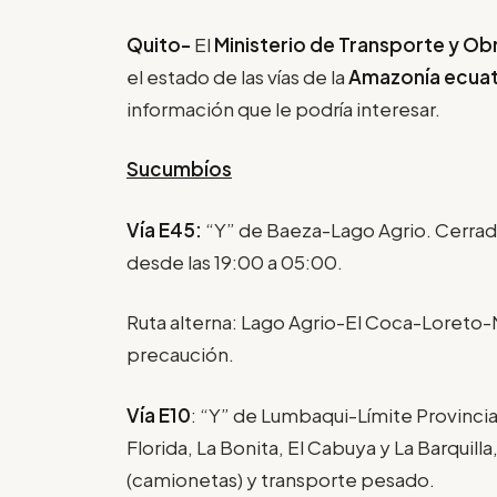
Quito-
El
Ministerio de Transporte y Ob
el estado de las vías de la
Amazonía ecuat
información que le podría interesar.
Sucumbíos
Vía E45:
“Y” de Baeza-Lago Agrio. Cerrada
desde las 19:00 a 05:00.
Ruta alterna: Lago Agrio-El Coca-Loreto
precaución.
Vía E10
: “Y” de Lumbaqui-Límite Provinci
Florida, La Bonita, El Cabuya y La Barquill
(camionetas) y transporte pesado.