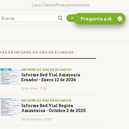
Caso Chevron
Podcasts
Historias
Pregunta a IA
Colombia
Suscribirse
Quiero Información
sobre el Caso
MÁS EN INFORME DE VÍAS EN ECUADOR
Chevron Ecuador
Listar destinos
turísticos de la
INFORME DE VÍAS EN ECUADOR
Amazonia Ecuatoriana
Informe Red Vial Amazonía
Ecuador - Enero 12 de 2026
¿En que consiste la
tasa minera que rige en
12 de enero, 2026
Ecuador?
INFORME DE VÍAS EN ECUADOR
Informe Red Vial Región
Amazónica - Octubre 2 de 2025
02 de octubre, 2025