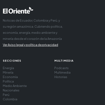
Noticias de Ecuador, Colombia y Perú, y
su región amazónica. Cubriendo política,
economía, energía, medio ambiente y
minería desde el corazón de la Amazonía
Ver Aviso legal y política de privacidad
SECCIONES
MULTIMEDIA
Energía
Podcasts
Minería
Multimedia
Economía
Historias
Política
Medio Ambiente
Nacionales
Perú
Colombia