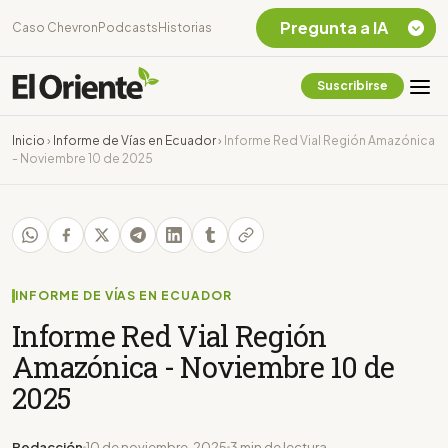
Pregunta a IA
Caso Chevron
Podcasts
Historias
Suscribirse
Quiero Información
sobre el Caso
Inicio
›
Informe de Vías en Ecuador
›
Informe Red Vial Región Amazónica
Chevron Ecuador
- Noviembre 10 de 2025
Listar destinos
turísticos de la
Amazonia Ecuatoriana
¿En que consiste la
tasa minera que rige en
Ecuador?
INFORME DE VÍAS EN ECUADOR
Informe Red Vial Región
Amazónica - Noviembre 10 de
2025
Redacción
10 de noviembre, 2025
3 min de lectura