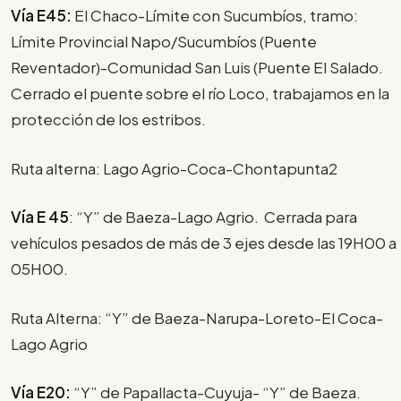
Vía E45:
El Chaco-Límite con Sucumbíos, tramo:
Límite Provincial Napo/Sucumbíos (Puente
Reventador)-Comunidad San Luis (Puente El Salado.
Cerrado el puente sobre el río Loco, trabajamos en la
protección de los estribos.
Ruta alterna: Lago Agrio-Coca-Chontapunta2
Vía
E 45
: “Y” de Baeza-Lago Agrio. Cerrada para
vehículos pesados de más de 3 ejes desde las 19H00 a
05H00.
Ruta Alterna: “Y” de Baeza-Narupa-Loreto-El Coca-
Lago Agrio
Vía E20:
“Y” de Papallacta-Cuyuja- “Y” de Baeza.