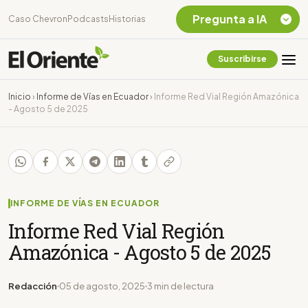
Pregunta a IA
Caso Chevron
Podcasts
Historias
Suscribirse
Quiero Información
sobre el Caso
Inicio
›
Informe de Vías en Ecuador
›
Informe Red Vial Región Amazónica
Chevron Ecuador
- Agosto 5 de 2025
Listar destinos
turísticos de la
Amazonia Ecuatoriana
¿En que consiste la
tasa minera que rige en
Ecuador?
INFORME DE VÍAS EN ECUADOR
Informe Red Vial Región
Amazónica - Agosto 5 de 2025
Redacción
05 de agosto, 2025
3 min de lectura