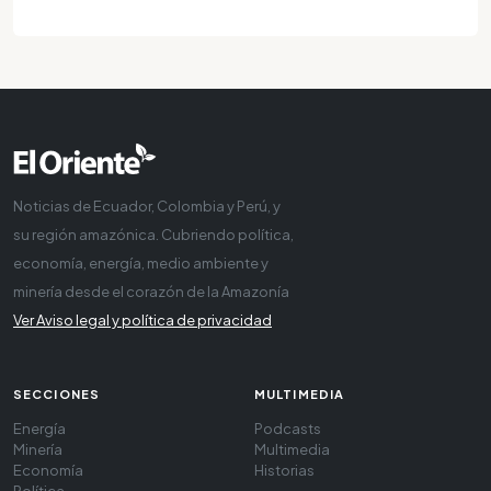
Noticias de Ecuador, Colombia y Perú, y
su región amazónica. Cubriendo política,
economía, energía, medio ambiente y
minería desde el corazón de la Amazonía
Ver Aviso legal y política de privacidad
SECCIONES
MULTIMEDIA
Energía
Podcasts
Minería
Multimedia
Economía
Historias