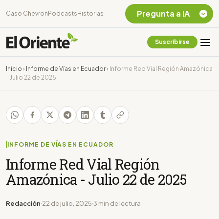
Pregunta a IA
Caso Chevron
Podcasts
Historias
Suscribirse
Quiero Información
sobre el Caso
Inicio
›
Informe de Vías en Ecuador
›
Informe Red Vial Región Amazónica
Chevron Ecuador
- Julio 22 de 2025
Listar destinos
turísticos de la
Amazonia Ecuatoriana
¿En que consiste la
tasa minera que rige en
Ecuador?
INFORME DE VÍAS EN ECUADOR
Informe Red Vial Región
Amazónica - Julio 22 de 2025
Redacción
22 de julio, 2025
3 min de lectura