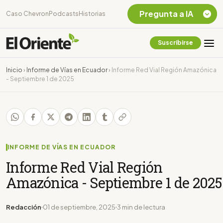
Pregunta a IA
Caso Chevron
Podcasts
Historias
Suscribirse
Quiero Información
sobre el Caso
Inicio
›
Informe de Vías en Ecuador
›
Informe Red Vial Región Amazónica
Chevron Ecuador
- Septiembre 1 de 2025
Listar destinos
turísticos de la
Amazonia Ecuatoriana
¿En que consiste la
tasa minera que rige en
Ecuador?
INFORME DE VÍAS EN ECUADOR
Informe Red Vial Región
Amazónica - Septiembre 1 de 2025
Redacción
01 de septiembre, 2025
3 min de lectura