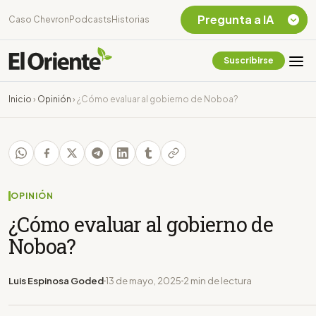
Pregunta a IA
Caso Chevron
Podcasts
Historias
Suscribirse
Quiero Información
sobre el Caso
Inicio
›
Opinión
›
¿Cómo evaluar al gobierno de Noboa?
Chevron Ecuador
Listar destinos
turísticos de la
Amazonia Ecuatoriana
¿En que consiste la
tasa minera que rige en
OPINIÓN
Ecuador?
¿Cómo evaluar al gobierno de
Noboa?
Luis Espinosa Goded
13 de mayo, 2025
2 min de lectura