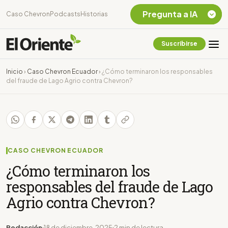
Pregunta a IA
Caso Chevron
Podcasts
Historias
Suscribirse
Quiero Información
sobre el Caso
Inicio
›
Caso Chevron Ecuador
›
¿Cómo terminaron los responsables
Chevron Ecuador
del fraude de Lago Agrio contra Chevron?
Listar destinos
turísticos de la
Amazonia Ecuatoriana
¿En que consiste la
tasa minera que rige en
Ecuador?
CASO CHEVRON ECUADOR
¿Cómo terminaron los
responsables del fraude de Lago
Agrio contra Chevron?
Redacción
18 de diciembre, 2025
2 min de lectura