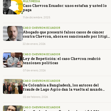
MULTIMEDIA
Caso Chevron Ecuador: unos estafan y usted lo
paga
11 de diciembre, 2025
CASO CHEVRON ECUADOR
Abogado que presentó falsos casos de cáncer
contra Chevron, ahora es sancionado por litigio
contra Drummond
22 de enero, 2026
CASO CHEVRON ECUADOR
Ley de Repetición: el caso Chevron reabrió
tensiones políticas
07 de enero, 2026
CASO CHEVRON ECUADOR
De Colombia a Bangladesh, los autores del
fraude de Lago Agrio dan la vuelta al mundo
difundiendo mentiras
02 de febrero, 2026
CASO CHEVRON ECUADOR