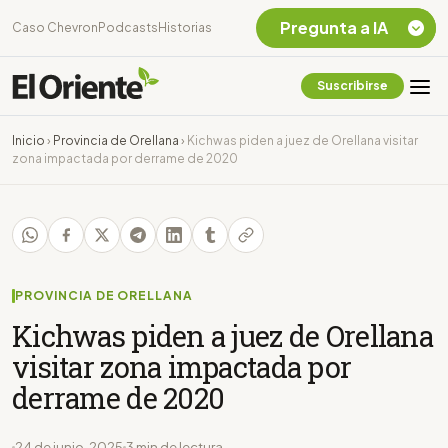
Pregunta a IA
Caso Chevron
Podcasts
Historias
Suscribirse
Quiero Información
sobre el Caso
Inicio
›
Provincia de Orellana
›
Kichwas piden a juez de Orellana visitar
Chevron Ecuador
zona impactada por derrame de 2020
Listar destinos
turísticos de la
Amazonia Ecuatoriana
¿En que consiste la
tasa minera que rige en
Ecuador?
PROVINCIA DE ORELLANA
Kichwas piden a juez de Orellana
visitar zona impactada por
derrame de 2020
24 de junio, 2025
3 min de lectura