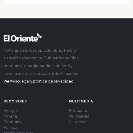
Noticias de Ecuador, Colombia y Perú, y
su región amazónica. Cubriendo política,
economía, energía, medio ambiente y
minería desde el corazón de la Amazonía
Ver Aviso legal y política de privacidad
SECCIONES
MULTIMEDIA
Energía
Podcasts
Minería
Multimedia
Economía
Historias
Política
Medio Ambiente