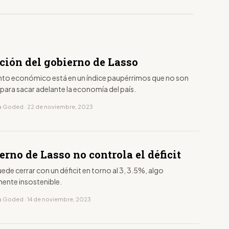
ción del gobierno de Lasso
ento económico está en un índice paupérrimos que no son
 para sacar adelante la economía del país.
a Goded · 22 de noviembre, 2023
erno de Lasso no controla el déficit
ede cerrar con un déficit en torno al 3, 3.5%, algo
nte insostenible.
a Goded · 14 de noviembre, 2023