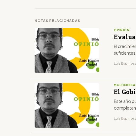
NOTAS RELACIONADAS
OPINIÓN
Evalua
El crecimi
suficientes
Luis Espinos
MULTIMEDIA
El Gobi
Este año pu
completame
Luis Espinos