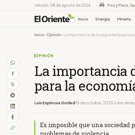
sábado, 08 de agosto de 2026
Pico y Placa, Qu
Inicio
Energía
Minería
Inicio
›
Opinión
›
La importancia de la seguridad para la
OPINIÓN
La importancia d
para la economí
Luis Espinosa Goded
16 de octubre, 2023
2 min de le
Es imposible que una sociedad p
problemas de violencia.