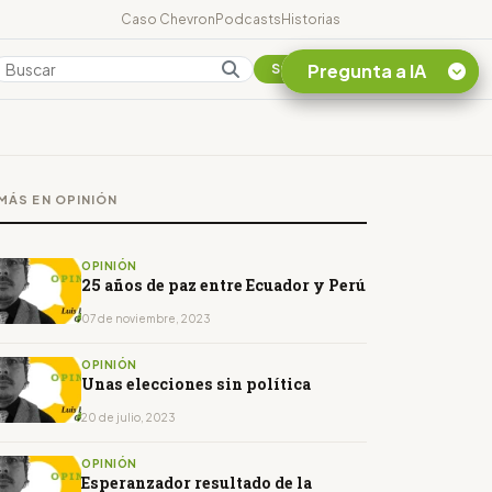
Caso Chevron
Podcasts
Historias
Pregunta a IA
Colombia
Suscribirse
Quiero Información
sobre el Caso
MÁS EN OPINIÓN
Chevron Ecuador
Listar destinos
turísticos de la
OPINIÓN
Amazonia Ecuatoriana
25 años de paz entre Ecuador y Perú
¿En que consiste la
07 de noviembre, 2023
tasa minera que rige en
Ecuador?
OPINIÓN
Unas elecciones sin política
20 de julio, 2023
OPINIÓN
Esperanzador resultado de la