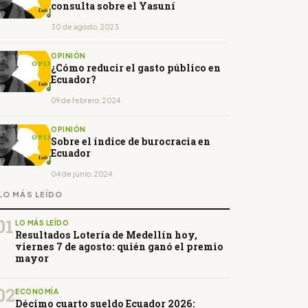
consulta sobre el Yasuní
30 de agosto, 2023
OPINIÓN
¿Cómo reducir el gasto público en
Ecuador?
09 de febrero, 2024
OPINIÓN
Sobre el índice de burocracia en
Ecuador
04 de junio, 2024
LO MÁS LEÍDO
01
LO MÁS LEÍDO
Resultados Lotería de Medellín hoy,
viernes 7 de agosto: quién ganó el premio
mayor
02
ECONOMÍA
Décimo cuarto sueldo Ecuador 2026: