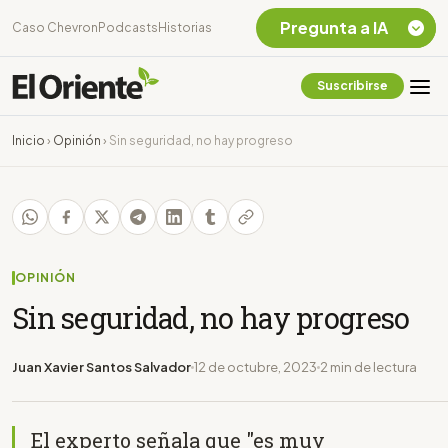
Pregunta a IA
Caso Chevron
Podcasts
Historias
Suscribirse
Quiero Información
sobre el Caso
Inicio
›
Opinión
›
Sin seguridad, no hay progreso
Chevron Ecuador
Listar destinos
turísticos de la
Amazonia Ecuatoriana
¿En que consiste la
tasa minera que rige en
OPINIÓN
Ecuador?
Sin seguridad, no hay progreso
Juan Xavier Santos Salvador
12 de octubre, 2023
2 min de lectura
El experto señala que "es muy