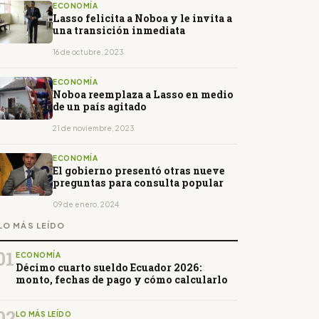
ECONOMÍA
Lasso felicita a Noboa y le invita a
una transición inmediata
16 de octubre, 2023
ECONOMÍA
Noboa reemplaza a Lasso en medio
de un país agitado
21 de noviembre, 2023
ECONOMÍA
El gobierno presentó otras nueve
preguntas para consulta popular
09 de enero, 2024
LO MÁS LEÍDO
01
ECONOMÍA
Décimo cuarto sueldo Ecuador 2026:
monto, fechas de pago y cómo calcularlo
02
LO MÁS LEÍDO