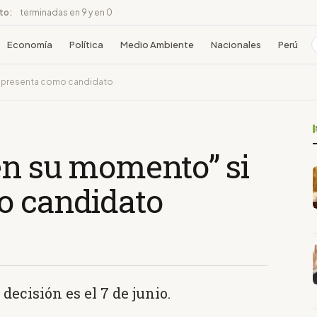
ito:
terminadas en 9 y en 0
Economía
Política
Medio Ambiente
Nacionales
Perú
e presenta como candidato
en su momento” si
o candidato
decisión es el 7 de junio.