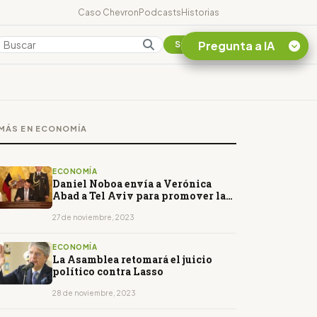
Caso Chevron
Podcasts
Historias
Pregunta a IA
Colombia
Suscribirse
Quiero Información
sobre el Caso
MÁS EN ECONOMÍA
Chevron Ecuador
Listar destinos
turísticos de la
ECONOMÍA
Amazonia Ecuatoriana
Daniel Noboa envía a Verónica
Abad a Tel Aviv para promover la
¿En que consiste la
paz
tasa minera que rige en
27 de noviembre, 2023
Ecuador?
ECONOMÍA
La Asamblea retomará el juicio
político contra Lasso
28 de noviembre, 2023