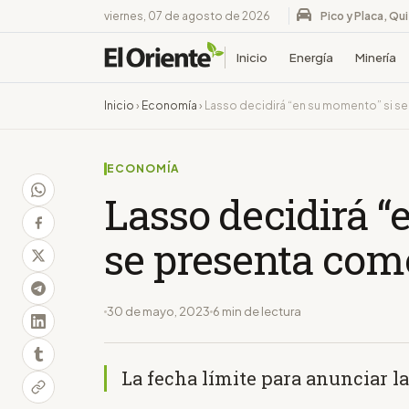
viernes, 07 de agosto de 2026
Pico y Placa, Qu
Inicio
Energía
Minería
Inicio
›
Economía
›
Lasso decidirá “en su momento” si s
ECONOMÍA
Lasso decidirá “
se presenta com
30 de mayo, 2023
6 min de lectura
La fecha límite para anunciar la 